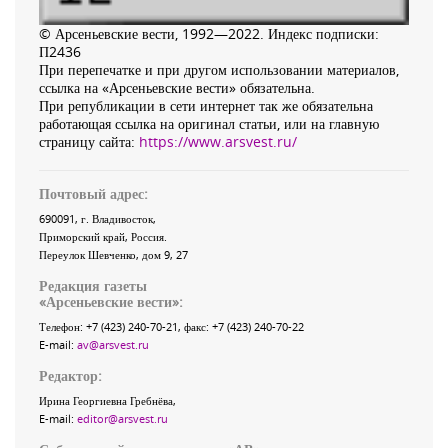
© Арсеньевские вести, 1992—2022. Индекс подписки:
П2436
При перепечатке и при другом использовании материалов,
ссылка на «Арсеньевские вести» обязательна.
При републикации в сети интернет так же обязательна
работающая ссылка на оригинал статьи, или на главную
страницу сайта:
https://www.arsvest.ru/
Почтовый адрес:
690091
, г.
Владивосток
,
Приморский край
,
Россия
.
Переулок Шевченко
, дом 9, 27
Редакция газеты
«
Арсеньевские вести
»:
Телефон:
+7 (423) 240-70-21
, факс:
+7 (423) 240-70-22
E-mail:
av@arsvest.ru
Редактор:
Ирина Георгиевна Гребнёва,
E-mail:
editor@arsvest.ru