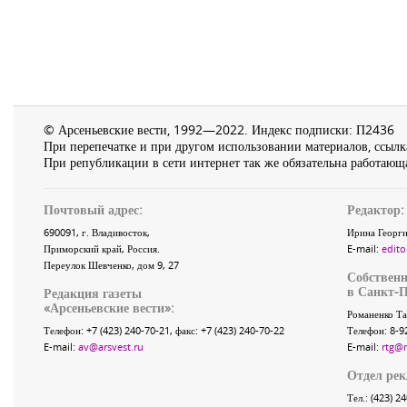
© Арсеньевские вести, 1992—2022. Индекс подписки: П2436
При перепечатке и при другом использовании материалов, ссылка
При републикации в сети интернет так же обязательна работающа
Почтовый адрес:
Редактор:
690091
, г.
Владивосток
,
Ирина Георги
Приморский край
,
Россия
.
E-mail:
edito
Переулок Шевченко
, дом 9, 27
Собственн
в Санкт-П
Редакция газеты
«
Арсеньевские вести
»:
Романенко Та
Телефон:
+7 (423) 240-70-21
, факс:
+7 (423) 240-70-22
Телефон: 8-9
E-mail:
av@arsvest.ru
E-mail:
rtg@
Отдел ре
Тел.: (423) 2