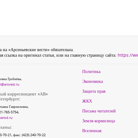
 на «Арсеньевские вести» обязательна.
я ссылка на оригинал статьи, или на главную страницу сайта:
https://w
Политика
евна Гребнёва,
Экономика
r@arsvest.ru
Защита прав
ый корреспондент «АВ»
етербурге:
ЖКХ
тьяна Гаврииловна,
Письма читателей
21-765-5754,
narod.ru
Земля-кормилица
кламы:
Вселенная
40-70-21, факс: (423) 240-70-22