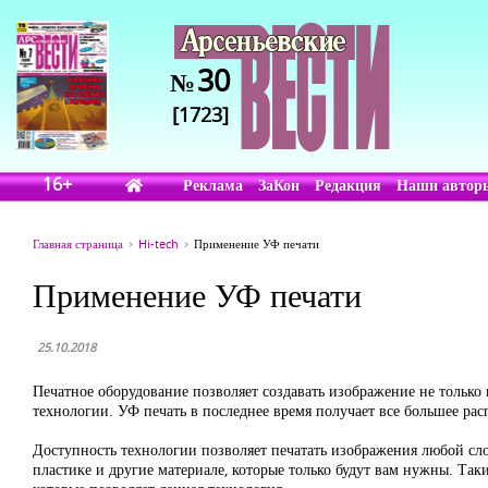
30
№
[1723]
16+
Реклама
ЗаКон
Редакция
Наши автор
Главная страница
Hi-tech
Применение УФ печати
Применение УФ печати
25.10.2018
Печатное оборудование позволяет создавать изображение не только 
технологии. УФ печать в последнее время получает все большее рас
Доступность технологии позволяет печатать изображения любой слож
пластике и другие материале, которые только будут вам нужны. Та