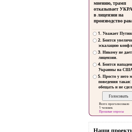
мнению, трамп
отказывает УКР
в лицензии на
производство рак
1. Уважает Путин
2. Боится увелич
эскалацию конфл
3. Никому не дает
лицензии.
4. Боится нападе
Украины на СШ
5. Просто у него 
поведения такая:
обещать и не сдел
Всего проголосовало
1 человек
Прошлые опросы
Наши проект