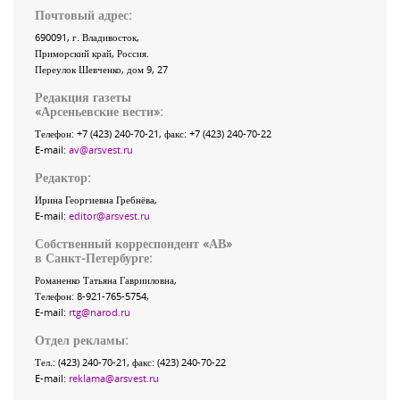
Почтовый адрес:
690091
, г.
Владивосток
,
Приморский край
,
Россия
.
Переулок Шевченко
, дом 9, 27
Редакция газеты
«
Арсеньевские вести
»:
Телефон:
+7 (423) 240-70-21
, факс:
+7 (423) 240-70-22
E-mail:
av@arsvest.ru
Редактор:
Ирина Георгиевна Гребнёва,
E-mail:
editor@arsvest.ru
Собственный корреспондент «АВ»
в Санкт-Петербурге:
Романенко Татьяна Гаврииловна,
Телефон: 8-921-765-5754,
E-mail:
rtg@narod.ru
Отдел рекламы:
Тел.: (423) 240-70-21, факс: (423) 240-70-22
E-mail:
reklama@arsvest.ru