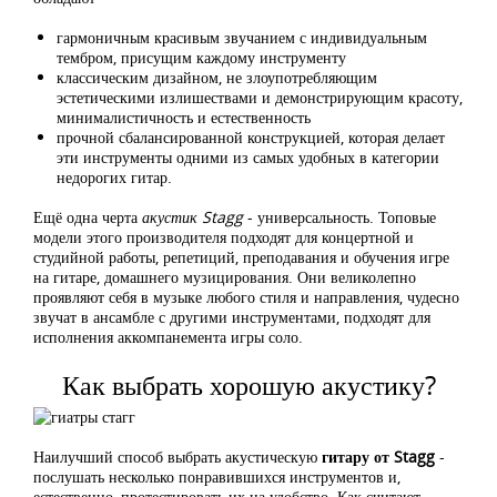
гармоничным красивым звучанием с индивидуальным
тембром, присущим каждому инструменту
классическим дизайном, не злоупотребляющим
эстетическими излишествами и демонстрирующим красоту,
минималистичность и естественность
прочной сбалансированной конструкцией, которая делает
эти инструменты одними из самых удобных в категории
недорогих гитар.
Ещё одна черта
акустик Stagg
- универсальность. Топовые
модели этого производителя подходят для концертной и
студийной работы, репетиций, преподавания и обучения игре
на гитаре, домашнего музицирования. Они великолепно
проявляют себя в музыке любого стиля и направления, чудесно
звучат в ансамбле с другими инструментами, подходят для
исполнения аккомпанемента игры соло.
Как выбрать хорошую акустику?
Наилучший способ выбрать акустическую
гитару от Stagg
-
послушать несколько понравившихся инструментов и,
естественно, протестировать их на удобство. Как считают