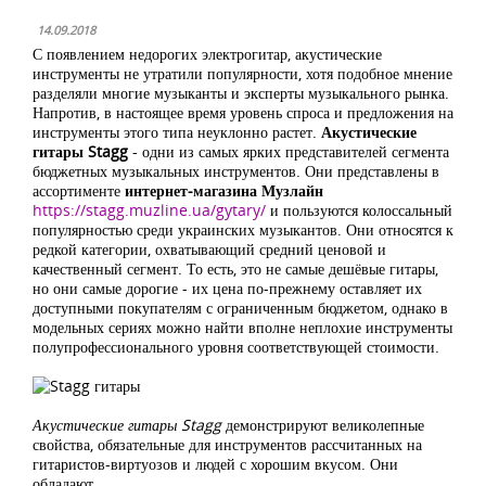
14.09.2018
С появлением недорогих электрогитар, акустические
инструменты не утратили популярности, хотя подобное мнение
разделяли многие музыканты и эксперты музыкального рынка.
Напротив, в настоящее время уровень спроса и предложения на
инструменты этого типа неуклонно растет.
Акустические
гитары Stagg
- одни из самых ярких представителей сегмента
бюджетных музыкальных инструментов. Они представлены в
ассортименте
интернет-магазина Музлайн
https://stagg.muzline.ua/gytary/
и пользуются колоссальный
популярностью среди украинских музыкантов. Они относятся к
редкой категории, охватывающий средний ценовой и
качественный сегмент. То есть, это не самые дешёвые гитары,
но они самые дорогие - их цена по-прежнему оставляет их
доступными покупателям с ограниченным бюджетом, однако в
модельных сериях можно найти вполне неплохие инструменты
полупрофессионального уровня соответствующей стоимости.
Акустические гитары Stagg
демонстрируют великолепные
свойства, обязательные для инструментов рассчитанных на
гитаристов-виртуозов и людей с хорошим вкусом. Они
обладают