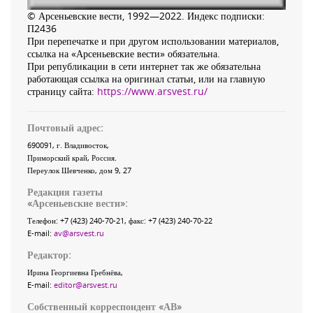
© Арсеньевские вести, 1992—2022. Индекс подписки:
П2436
При перепечатке и при другом использовании материалов,
ссылка на «Арсеньевские вести» обязательна.
При републикации в сети интернет так же обязательна
работающая ссылка на оригинал статьи, или на главную
страницу сайта:
https://www.arsvest.ru/
Почтовый адрес:
690091
, г.
Владивосток
,
Приморский край
,
Россия
.
Переулок Шевченко
, дом 9, 27
Редакция газеты
«
Арсеньевские вести
»:
Телефон:
+7 (423) 240-70-21
, факс:
+7 (423) 240-70-22
E-mail:
av@arsvest.ru
Редактор:
Ирина Георгиевна Гребнёва,
E-mail:
editor@arsvest.ru
Собственный корреспондент «АВ»