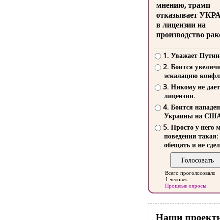
мнению, трамп
отказывает УКР
в лицензии на
производство рак
1. Уважает Путин
2. Боится увелич
эскалацию конфл
3. Никому не дает
лицензии.
4. Боится нападе
Украины на СШ
5. Просто у него 
поведения такая:
обещать и не сдел
Всего проголосовало
1 человек
Прошлые опросы
Наши проект