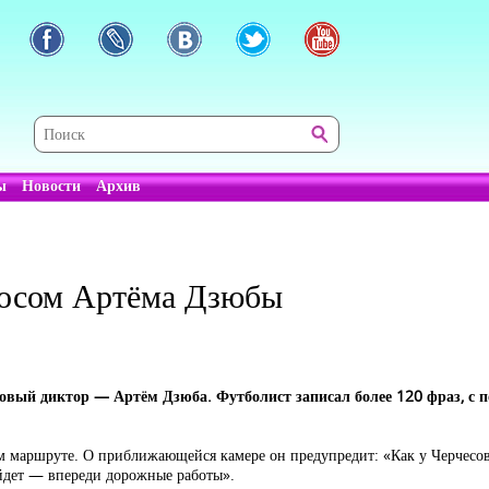
ы
Новости
Архив
лосом Артёма Дзюбы
 новый диктор — Артём Дзюба. Футболист записал более 120 фраз, с
 маршруте. О приближающейся камере он предупредит: «Как у Черчесов
ыйдет — впереди дорожные работы».