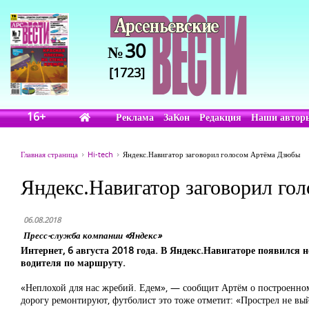
30
№
[1723]
16+
Реклама
ЗаКон
Редакция
Наши автор
Главная страница
Hi-tech
Яндекс.Навигатор заговорил голосом Артёма Дзюбы
Яндекс.Навигатор заговорил го
06.08.2018
Пресс-служба компании «Яндекс»
Интернет, 6 августа 2018 года. В Яндекс.Навигаторе появился
водителя по маршруту.
«Неплохой для нас жребий. Едем», — сообщит Артём о построенном
дорогу ремонтируют, футболист это тоже отметит: «Прострел не в