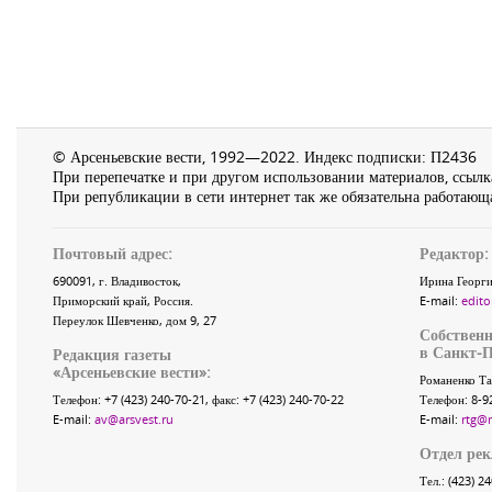
© Арсеньевские вести, 1992—2022. Индекс подписки: П2436
При перепечатке и при другом использовании материалов, ссылка
При републикации в сети интернет так же обязательна работающа
Почтовый адрес:
Редактор:
690091
, г.
Владивосток
,
Ирина Георги
Приморский край
,
Россия
.
E-mail:
edito
Переулок Шевченко
, дом 9, 27
Собственн
в Санкт-П
Редакция газеты
«
Арсеньевские вести
»:
Романенко Та
Телефон:
+7 (423) 240-70-21
, факс:
+7 (423) 240-70-22
Телефон: 8-9
E-mail:
av@arsvest.ru
E-mail:
rtg@
Отдел ре
Тел.: (423) 2