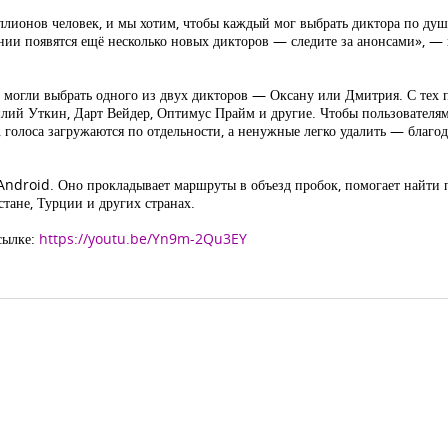
ллионов человек, и мы хотим, чтобы каждый мог выбрать диктора по душ
нии появятся ещё несколько новых дикторов — следите за анонсами», —
ли могли выбрать одного из двух дикторов — Оксану или Дмитрия. С тех
ий Уткин, Дарт Вейдер, Оптимус Прайм и другие. Чтобы пользователям 
 голоса загружаются по отдельности, а ненужные легко удалить — благо
ndroid. Оно прокладывает маршруты в объезд пробок, помогает найти па
стане, Турции и других странах.
сылке:
https://youtu.be/Yn9m-2Qu3EY