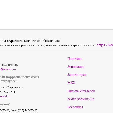
 на «Арсеньевские вести» обязательна.
я ссылка на оригинал статьи, или на главную страницу сайта:
https://w
Политика
евна Гребнёва,
Экономика
r@arsvest.ru
Защита прав
ый корреспондент «АВ»
етербурге:
ЖКХ
тьяна Гаврииловна,
Письма читателей
21-765-5754,
narod.ru
Земля-кормилица
кламы:
Вселенная
40-70-21, факс: (423) 240-70-22