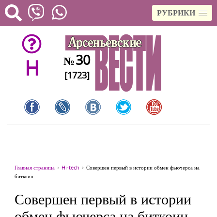
РУБРИКИ
30
№
H
[1723]
Главная страница
Hi-tech
Совершен первый в истории обмен фьючерса на
биткоин
Совершен первый в истории
обмен фьючерса на биткоин