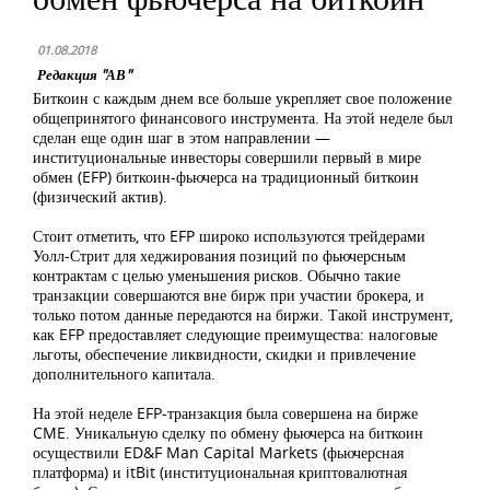
01.08.2018
Редакция "АВ"
Биткоин с каждым днем все больше укрепляет свое положение
общепринятого финансового инструмента. На этой неделе был
сделан еще один шаг в этом направлении —
институциональные инвесторы совершили первый в мире
обмен (EFP) биткоин-фьючерса на традиционный биткоин
(физический актив).
Стоит отметить, что EFP широко используются трейдерами
Уолл-Стрит для хеджирования позиций по фьючерсным
контрактам с целью уменьшения рисков. Обычно такие
транзакции совершаются вне бирж при участии брокера, и
только потом данные передаются на биржи. Такой инструмент,
как EFP предоставляет следующие преимущества: налоговые
льготы, обеспечение ликвидности, скидки и привлечение
дополнительного капитала.
На этой неделе EFP-транзакция была совершена на бирже
CME. Уникальную сделку по обмену фьючерса на биткоин
осуществили ED&F Man Capital Markets (фьючерсная
платформа) и itBit (институциональная криптовалютная