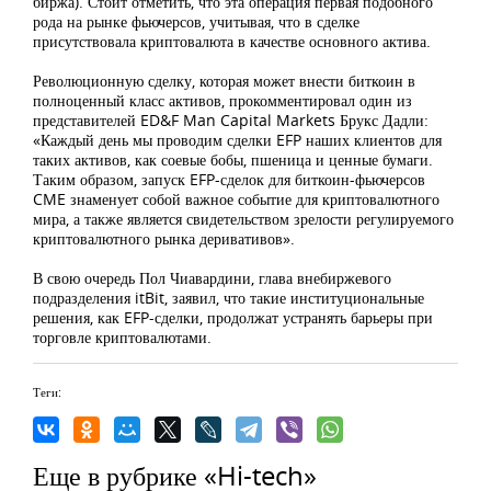
биржа). Стоит отметить, что эта операция первая подобного
рода на рынке фьючерсов, учитывая, что в сделке
присутствовала криптовалюта в качестве основного актива.
Революционную сделку, которая может внести биткоин в
полноценный класс активов, прокомментировал один из
представителей ED&F Man Capital Markets Брукс Дадли:
«Каждый день мы проводим сделки EFP наших клиентов для
таких активов, как соевые бобы, пшеница и ценные бумаги.
Таким образом, запуск EFP-сделок для биткоин-фьючерсов
CME знаменует собой важное событие для криптовалютного
мира, а также является свидетельством зрелости регулируемого
криптовалютного рынка деривативов».
В свою очередь Пол Чиавардини, глава внебиржевого
подразделения itBit, заявил, что такие институциональные
решения, как EFP-сделки, продолжат устранять барьеры при
торговле криптовалютами.
Теги:
Еще в рубрике «Hi-tech»