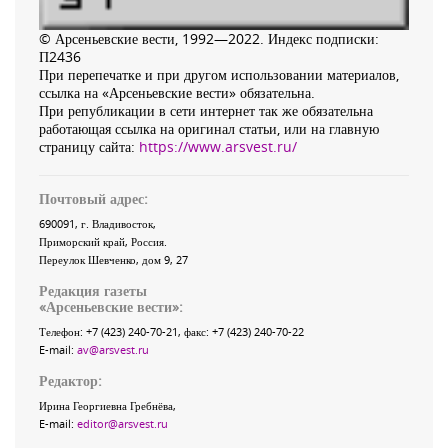
© Арсеньевские вести, 1992—2022. Индекс подписки:
П2436
При перепечатке и при другом использовании материалов,
ссылка на «Арсеньевские вести» обязательна.
При републикации в сети интернет так же обязательна
работающая ссылка на оригинал статьи, или на главную
страницу сайта:
https://www.arsvest.ru/
Почтовый адрес:
690091
, г.
Владивосток
,
Приморский край
,
Россия
.
Переулок Шевченко
, дом 9, 27
Редакция газеты
«
Арсеньевские вести
»:
Телефон:
+7 (423) 240-70-21
, факс:
+7 (423) 240-70-22
E-mail:
av@arsvest.ru
Редактор:
Ирина Георгиевна Гребнёва,
E-mail:
editor@arsvest.ru