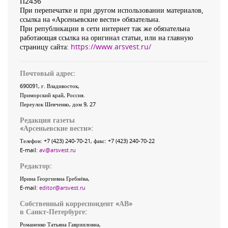
П2436
При перепечатке и при другом использовании материалов,
ссылка на «Арсеньевские вести» обязательна.
При републикации в сети интернет так же обязательна
работающая ссылка на оригинал статьи, или на главную
страницу сайта:
https://www.arsvest.ru/
Почтовый адрес:
690091
, г.
Владивосток
,
Приморский край
,
Россия
.
Переулок Шевченко
, дом 9, 27
Редакция газеты
«
Арсеньевские вести
»:
Телефон:
+7 (423) 240-70-21
, факс:
+7 (423) 240-70-22
E-mail:
av@arsvest.ru
Редактор:
Ирина Георгиевна Гребнёва,
E-mail:
editor@arsvest.ru
Собственный корреспондент «АВ»
в Санкт-Петербурге:
Романенко Татьяна Гаврииловна,