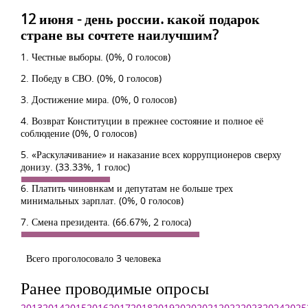
12 июня - день россии. какой подарок
стране вы сочтете наилучшим?
1. Честные выборы.
(0%, 0 голосов)
2. Победу в СВО.
(0%, 0 голосов)
3. Достижение мира.
(0%, 0 голосов)
4. Возврат Конституции в прежнее состояние и полное её
соблюдение
(0%, 0 голосов)
5. «Раскулачивание» и наказание всех коррупционеров сверху
донизу.
(33.33%, 1 голос)
6. Платить чиновнкам и депутатам не больше трех
минимальных зарплат.
(0%, 0 голосов)
7. Смена президента.
(66.67%, 2 голоса)
Всего проголосовало 3 человека
Ранее проводимые опросы
2013
2014
2015
2016
2017
2018
2019
2020
2021
2022
2023
2024
2025