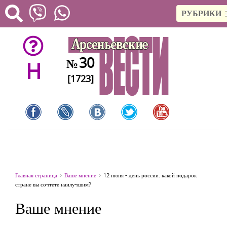
РУБРИКИ
30
№
H
[1723]
Главная страница
Ваше мнение
12 июня - день россии. какой подарок
стране вы сочтете наилучшим?
Ваше мнение