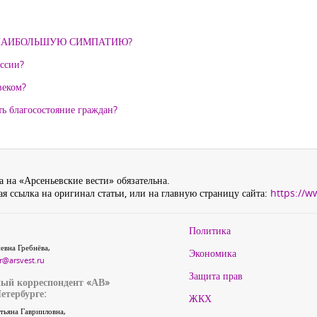
 НАИБОЛЬШУЮ СИМПАТИЮ?
ссии?
веком?
ть благосостояние граждан?
 на «Арсеньевские вести» обязательна.
я ссылка на оригинал статьи, или на главную страницу сайта:
https://w
Политика
евна Гребнёва,
Экономика
r@arsvest.ru
Защита прав
ый корреспондент «АВ»
етербурге:
ЖКХ
тьяна Гаврииловна,