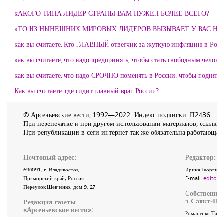
кАКОГО ТИПА ЛИДЕР СТРАНЫ ВАМ НУЖЕН БОЛЕЕ ВСЕГО?
кТО ИЗ НЫНЕШНИХ МИРОВЫХ ЛИДЕРОВ ВЫЗЫВАЕТ У ВАС
как вы считаете, Кто ГЛАВНЫЙ ответчик за жуткую инфляцию в Ро
как вы считаете, что надо предпринять, чтобы стать свободным чело
как вы считаете, что надо СРОЧНО поменять в России, чтобы подня
Как вы считаете, где сидит главный враг России?
© Арсеньевские вести, 1992—2022. Индекс подписки: П2436
При перепечатке и при другом использовании материалов, ссылка
При републикации в сети интернет так же обязательна работающа
Почтовый адрес:
Редактор:
690091
, г.
Владивосток
,
Ирина Георги
Приморский край
,
Россия
.
E-mail:
edito
Переулок Шевченко
, дом 9, 27
Собственн
в Санкт-П
Редакция газеты
«
Арсеньевские вести
»:
Романенко Та