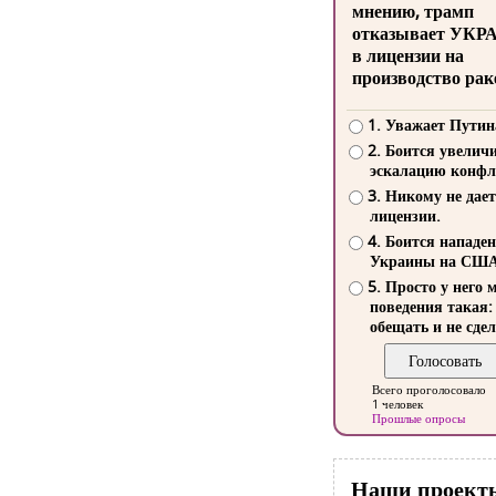
мнению, трамп
отказывает УКР
в лицензии на
производство рак
1. Уважает Путин
2. Боится увелич
эскалацию конфл
3. Никому не дает
лицензии.
4. Боится нападе
Украины на СШ
5. Просто у него 
поведения такая:
обещать и не сдел
Всего проголосовало
1 человек
Прошлые опросы
Наши проект