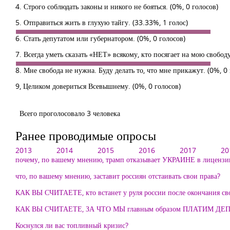
4. Строго соблюдать законы и никого не бояться.
(0%, 0 голосов)
5. Отправиться жить в глухую тайгу.
(33.33%, 1 голос)
6. Стать депутатом или губернатором.
(0%, 0 голосов)
7. Всегда уметь сказать «НЕТ» всякому, кто посягает на мою свобод
8. Мне свобода не нужна. Буду делать то, что мне прикажут.
(0%, 0 
9, Целиком довериться Всевышнему.
(0%, 0 голосов)
Всего проголосовало 3 человека
Ранее проводимые опросы
2013
2014
2015
2016
2017
20
почему, по вашему мнению, трамп отказывает УКРАИНЕ в лицензии
что, по вашему мнению, заставит россиян отстаивать свои права?
КАК ВЫ СЧИТАЕТЕ, кто встанет у руля россии после окончания св
КАК ВЫ СЧИТАЕТЕ, ЗА ЧТО МЫ главным образом ПЛАТИМ ДЕ
Коснулся ли вас топливный кризис?