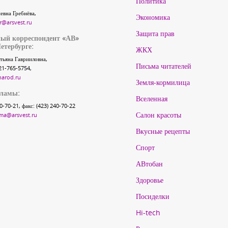
Политика
евна Гребнёва,
Экономика
r@arsvest.ru
Защита прав
ый корреспондент «АВ»
етербурге:
ЖКХ
тьяна Гаврииловна,
Письма читателей
21-765-5754,
narod.ru
Земля-кормилица
кламы:
Вселенная
40-70-21, факс: (423) 240-70-22
Салон красоты
ma@arsvest.ru
Вкусные рецепты
Спорт
АВтобан
Здоровье
Посиделки
Hi-tech