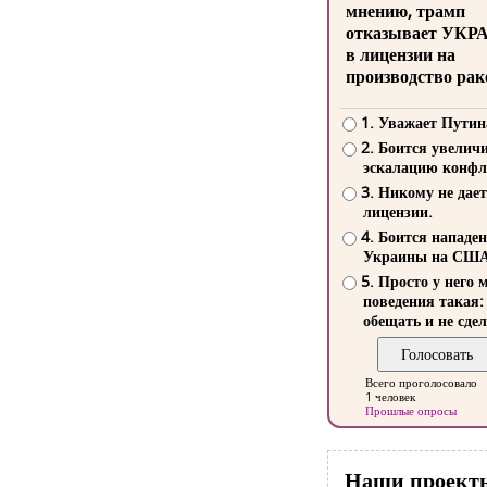
мнению, трамп
отказывает УКР
в лицензии на
производство рак
1. Уважает Путин
2. Боится увелич
эскалацию конфл
3. Никому не дает
лицензии.
4. Боится нападе
Украины на СШ
5. Просто у него 
поведения такая:
обещать и не сдел
Всего проголосовало
1 человек
Прошлые опросы
Наши проект