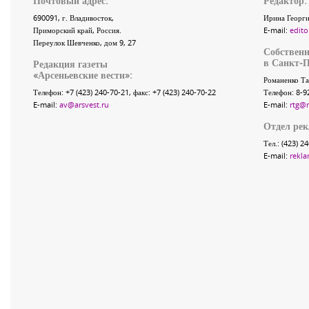
Почтовый адрес:
Редактор:
690091
, г.
Владивосток
,
Ирина Георги
Приморский край
,
Россия
.
E-mail:
edito
Переулок Шевченко
, дом 9, 27
Собственн
в Санкт-П
Редакция газеты
«
Арсеньевские вести
»:
Романенко Та
Телефон:
+7 (423) 240-70-21
, факс:
+7 (423) 240-70-22
Телефон: 8-9
E-mail:
av@arsvest.ru
E-mail:
rtg@
Отдел ре
Тел.: (423) 2
E-mail:
rekla