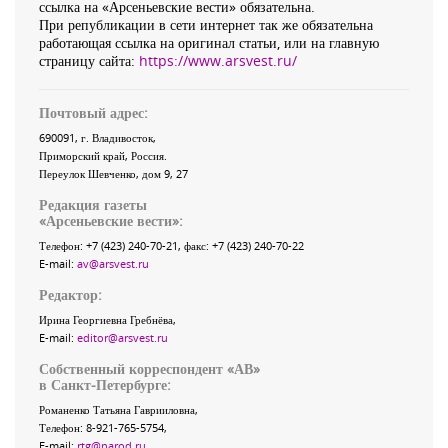
ссылка на «Арсеньевские вести» обязательна.
При републикации в сети интернет так же обязательна
работающая ссылка на оригинал статьи, или на главную
страницу сайта:
https://www.arsvest.ru/
Почтовый адрес:
690091
, г.
Владивосток
,
Приморский край
,
Россия
.
Переулок Шевченко
, дом 9, 27
Редакция газеты
«
Арсеньевские вести
»:
Телефон:
+7 (423) 240-70-21
, факс:
+7 (423) 240-70-22
E-mail:
av@arsvest.ru
Редактор:
Ирина Георгиевна Гребнёва,
E-mail:
editor@arsvest.ru
Собственный корреспондент «АВ»
в Санкт-Петербурге:
Романенко Татьяна Гаврииловна,
Телефон: 8-921-765-5754,
E-mail:
rtg@narod.ru