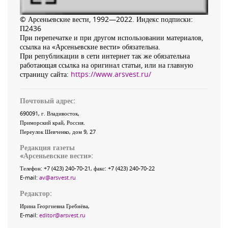
© Арсеньевские вести, 1992—2022. Индекс подписки:
П2436
При перепечатке и при другом использовании материалов,
ссылка на «Арсеньевские вести» обязательна.
При републикации в сети интернет так же обязательна
работающая ссылка на оригинал статьи, или на главную
страницу сайта:
https://www.arsvest.ru/
Почтовый адрес:
690091
, г.
Владивосток
,
Приморский край
,
Россия
.
Переулок Шевченко
, дом 9, 27
Редакция газеты
«
Арсеньевские вести
»:
Телефон:
+7 (423) 240-70-21
, факс:
+7 (423) 240-70-22
E-mail:
av@arsvest.ru
Редактор:
Ирина Георгиевна Гребнёва,
E-mail:
editor@arsvest.ru