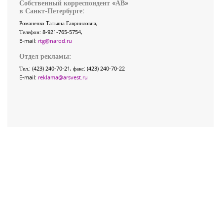
Собственный корреспондент «АВ»
в Санкт-Петербурге:
Романенко Татьяна Гаврииловна,
Телефон: 8-921-765-5754,
E-mail:
rtg@narod.ru
Отдел рекламы:
Тел.: (423) 240-70-21, факс: (423) 240-70-22
E-mail:
reklama@arsvest.ru