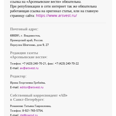
ссылка на «Арсеньевские вести» обязательна.
При републикации в сети интернет так же обязательна
работающая ссылка на оригинал статьи, или на главную
страницу сайта:
https://www.arsvest.ru/
Почтовый адрес:
690091
, г.
Владивосток
,
Приморский край
,
Россия
.
Переулок Шевченко
, дом 9, 27
Редакция газеты
«
Арсеньевские вести
»:
Телефон:
+7 (423) 240-70-21
, факс:
+7 (423) 240-70-22
E-mail:
av@arsvest.ru
Редактор:
Ирина Георгиевна Гребнёва,
E-mail:
editor@arsvest.ru
Собственный корреспондент «АВ»
в Санкт-Петербурге:
Романенко Татьяна Гаврииловна,
Телефон: 8-921-765-5754,
E-mail:
rtg@narod.ru