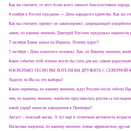
Как вы считаете, от чего более всего зависит благосостояние народа 
4 ноября в России праздник — День народного единства. Как вы счи
Как вы считаете, примут ли законопроект, запрещающий оскорбител
зачем, по вашему мнению, Дмитрий Рогозин предложил перенести р
7 октября Хамас напал на Израиль. Почему вдруг?
1 октября – День пожилого человека. Как, по Вашему мнению, жив
Какое событие этой осенью могло бы стать для вас самым радостным
НАСКОЛЬКО ТЕСНО ВЫ ХОТЕЛИ БЫ ДРУЖИТЬ С СЕВЕРНОЙ 
Ходили ли Вы на эти выборы?
Какие перемены, по вашему мнению, ждут Россию после гибели П
чем, по вашему мнению, наиболее прославилась россия за последние
какой ущерб нанесли наводнения в Приморье?
Август – опасный месяц. А тут ещё и солнечная активность во
Насколько надежны, по вашему мнению, новые африканские друзья