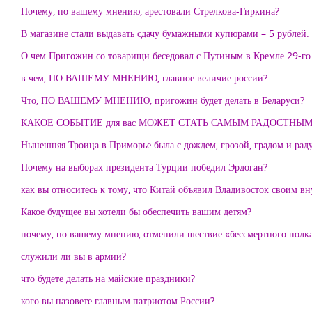
Почему, по вашему мнению, арестовали Стрелкова-Гиркина?
В магазине стали выдавать сдачу бумажными купюрами – 5 рублей. 
О чем Пригожин со товарищи беседовал с Путиным в Кремле 29-го
в чем, ПО ВАШЕМУ МНЕНИЮ, главное величие россии?
Что, ПО ВАШЕМУ МНЕНИЮ, пригожин будет делать в Беларуси?
КАКОЕ СОБЫТИЕ для вас МОЖЕТ СТАТЬ САМЫМ РАДОСТНЫ
Нынешняя Троица в Приморье была с дождем, грозой, градом и радуг
Почему на выборах президента Турции победил Эрдоган?
как вы относитесь к тому, что Китай объявил Владивосток своим в
Какое будущее вы хотели бы обеспечить вашим детям?
почему, по вашему мнению, отменили шествие «бессмертного полк
служили ли вы в армии?
что будете делать на майские праздники?
кого вы назовете главным патриотом России?