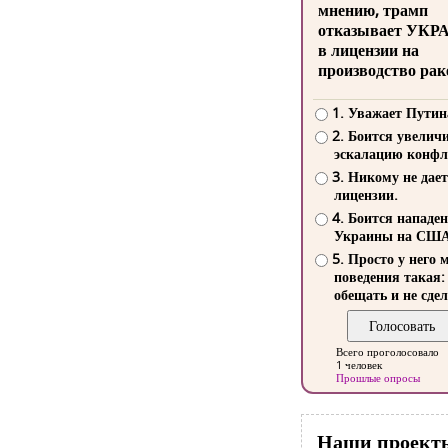
мнению, трамп
отказывает УКР
в лицензии на
производство рак
1. Уважает Путин
2. Боится увелич
эскалацию конфл
3. Никому не дает
лицензии.
4. Боится нападе
Украины на СШ
5. Просто у него 
поведения такая:
обещать и не сдел
Всего проголосовало
1 человек
Прошлые опросы
Наши проект