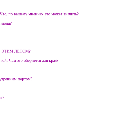
Что, по вашему мнению, это может значить?
 июня?
М ЭТИМ ЛЕТОМ?
ой. Чем это обернется для края?
нутренним портом?
а»?