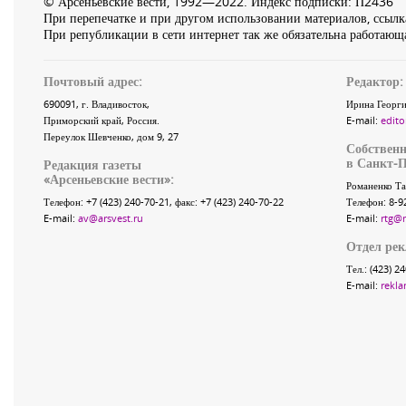
© Арсеньевские вести, 1992—2022. Индекс подписки: П2436
При перепечатке и при другом использовании материалов, ссылка
При републикации в сети интернет так же обязательна работающа
Почтовый адрес:
Редактор:
690091
, г.
Владивосток
,
Ирина Георги
Приморский край
,
Россия
.
E-mail:
edito
Переулок Шевченко
, дом 9, 27
Собственн
в Санкт-П
Редакция газеты
«
Арсеньевские вести
»:
Романенко Та
Телефон:
+7 (423) 240-70-21
, факс:
+7 (423) 240-70-22
Телефон: 8-9
E-mail:
av@arsvest.ru
E-mail:
rtg@
Отдел ре
Тел.: (423) 2
E-mail:
rekla