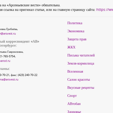
 на «Арсеньевские вести» обязательна.
я ссылка на оригинал статьи, или на главную страницу сайта:
https://w
Политика
евна Гребнёва,
Экономика
r@arsvest.ru
Защита прав
ый корреспондент «АВ»
етербурге:
ЖКХ
тьяна Гаврииловна,
Письма читателей
21-765-5754,
narod.ru
Земля-кормилица
кламы:
Вселенная
40-70-21, факс: (423) 240-70-22
Салон красоты
ma@arsvest.ru
Вкусные рецепты
Спорт
АВтобан
Здоровье