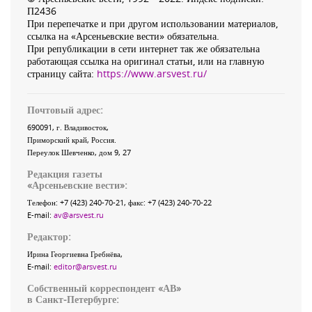
П2436
При перепечатке и при другом использовании материалов,
ссылка на «Арсеньевские вести» обязательна.
При републикации в сети интернет так же обязательна
работающая ссылка на оригинал статьи, или на главную
страницу сайта:
https://www.arsvest.ru/
Почтовый адрес:
690091
, г.
Владивосток
,
Приморский край
,
Россия
.
Переулок Шевченко
, дом 9, 27
Редакция газеты
«
Арсеньевские вести
»:
Телефон:
+7 (423) 240-70-21
, факс:
+7 (423) 240-70-22
E-mail:
av@arsvest.ru
Редактор:
Ирина Георгиевна Гребнёва,
E-mail:
editor@arsvest.ru
Собственный корреспондент «АВ»
в Санкт-Петербурге: