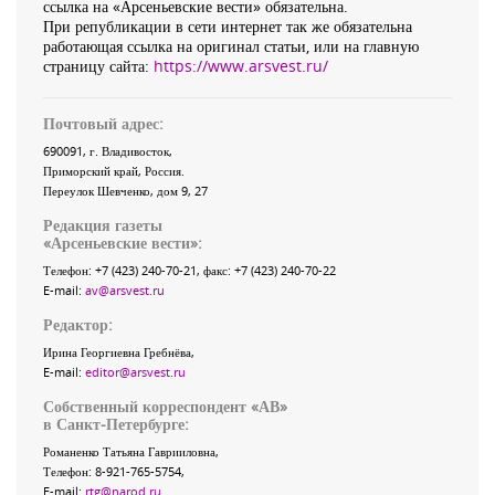
ссылка на «Арсеньевские вести» обязательна.
При републикации в сети интернет так же обязательна
работающая ссылка на оригинал статьи, или на главную
страницу сайта:
https://www.arsvest.ru/
Почтовый адрес:
690091
, г.
Владивосток
,
Приморский край
,
Россия
.
Переулок Шевченко
, дом 9, 27
Редакция газеты
«
Арсеньевские вести
»:
Телефон:
+7 (423) 240-70-21
, факс:
+7 (423) 240-70-22
E-mail:
av@arsvest.ru
Редактор:
Ирина Георгиевна Гребнёва,
E-mail:
editor@arsvest.ru
Собственный корреспондент «АВ»
в Санкт-Петербурге:
Романенко Татьяна Гаврииловна,
Телефон: 8-921-765-5754,
E-mail:
rtg@narod.ru