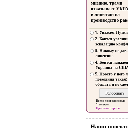
мнению, трамп
отказывает УКР
в лицензии на
производство рак
1. Уважает Путин
2. Боится увелич
эскалацию конфл
3. Никому не дает
лицензии.
4. Боится нападе
Украины на СШ
5. Просто у него 
поведения такая:
обещать и не сдел
Всего проголосовало
1 человек
Прошлые опросы
Наши проект