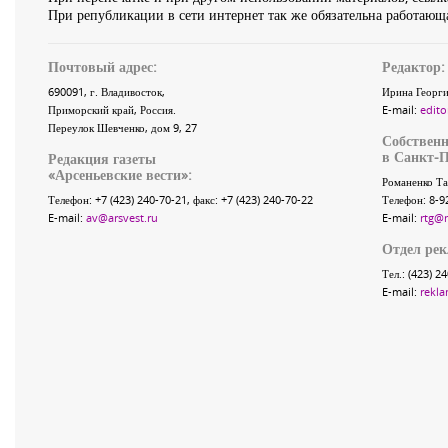
При републикации в сети интернет так же обязательна работающа
Почтовый адрес:
Редактор:
690091
, г.
Владивосток
,
Ирина Георги
Приморский край
,
Россия
.
E-mail:
edito
Переулок Шевченко
, дом 9, 27
Собственн
в Санкт-П
Редакция газеты
«
Арсеньевские вести
»:
Романенко Та
Телефон:
+7 (423) 240-70-21
, факс:
+7 (423) 240-70-22
Телефон: 8-9
E-mail:
av@arsvest.ru
E-mail:
rtg@
Отдел ре
Тел.: (423) 2
E-mail:
rekla