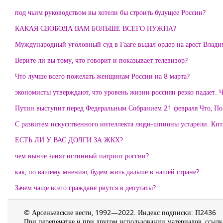
под чьим руководством вы хотели бы строить будущее России?
КАКАЯ СВОБОДА ВАМ БОЛЬШЕ ВСЕГО НУЖНА?
Муждународный уголовный суд в Гааге выдал ордер на арест Влади
Верите ли вы тому, что говорит и показывает телевизор?
Что лучше всего пожелать женщинам России на 8 марта?
экономисты утверждают, что уровень жизни россиян резко падает. 
Путин выступит перед Федеральным Собранием 21 февраля Что, По
С развитем искусственного интеллекта люди-шпионы устарели. К
ЕСТЬ ЛИ У ВАС ДОЛГИ ЗА ЖКХ?
чем нынче занят истинный патриот россии?
как, по вашему мнению, будем жить дальше в нашей стране?
Зачем чаще всего граждане рвутся в депутаты?
© Арсеньевские вести, 1992—2022. Индекс подписки: П2436
При перепечатке и при другом использовании материалов, ссылка