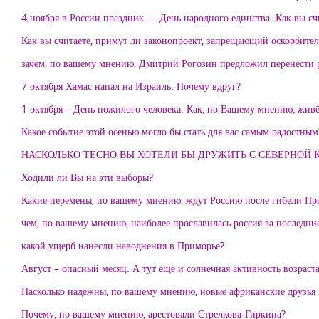
4 ноября в России праздник — День народного единства. Как вы счи
Как вы считаете, примут ли законопроект, запрещающий оскорбител
зачем, по вашему мнению, Дмитрий Рогозин предложил перенести р
7 октября Хамас напал на Израиль. Почему вдруг?
1 октября – День пожилого человека. Как, по Вашему мнению, жив
Какое событие этой осенью могло бы стать для вас самым радостным
НАСКОЛЬКО ТЕСНО ВЫ ХОТЕЛИ БЫ ДРУЖИТЬ С СЕВЕРНОЙ 
Ходили ли Вы на эти выборы?
Какие перемены, по вашему мнению, ждут Россию после гибели П
чем, по вашему мнению, наиболее прославилась россия за последние
какой ущерб нанесли наводнения в Приморье?
Август – опасный месяц. А тут ещё и солнечная активность во
Насколько надежны, по вашему мнению, новые африканские друзья
Почему, по вашему мнению, арестовали Стрелкова-Гиркина?