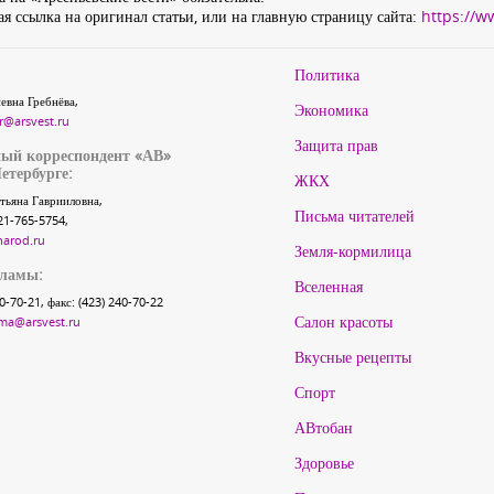
я ссылка на оригинал статьи, или на главную страницу сайта:
https://w
Политика
евна Гребнёва,
Экономика
r@arsvest.ru
Защита прав
ый корреспондент «АВ»
етербурге:
ЖКХ
тьяна Гаврииловна,
Письма читателей
21-765-5754,
narod.ru
Земля-кормилица
кламы:
Вселенная
40-70-21, факс: (423) 240-70-22
Салон красоты
ma@arsvest.ru
Вкусные рецепты
Спорт
АВтобан
Здоровье