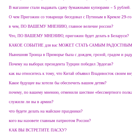
В магазине стали выдавать сдачу бумажными купюрами – 5 рублей. 
О чем Пригожин со товарищи беседовал с Путиным в Кремле 29-го
в чем, ПО ВАШЕМУ МНЕНИЮ, главное величие россии?
Что, ПО ВАШЕМУ МНЕНИЮ, пригожин будет делать в Беларуси?
КАКОЕ СОБЫТИЕ для вас МОЖЕТ СТАТЬ САМЫМ РАДОСТНЫ
Нынешняя Троица в Приморье была с дождем, грозой, градом и радуг
Почему на выборах президента Турции победил Эрдоган?
как вы относитесь к тому, что Китай объявил Владивосток своим в
Какое будущее вы хотели бы обеспечить вашим детям?
почему, по вашему мнению, отменили шествие «бессмертного полк
служили ли вы в армии?
что будете делать на майские праздники?
кого вы назовете главным патриотом России?
KАК ВЫ ВСТРЕТИТЕ ПАСХУ?