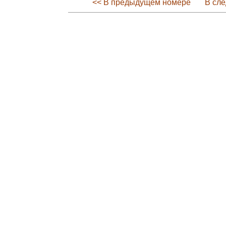
<< В предыдущем номере
В сл