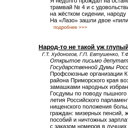
Я недолго прождал на оста
трамвай № 4 и с удовольст
на жёстком сидении, народу 
На «Лазо» зашли двое «пили
подробнее >>>
Народ-то не такой уж глупый
Г.Т. Худоногов, Г.П. Евтушенко, Т
Открытое письмо депута
Государственной Думы Рос
Профсоюзные организации К
района Приморского края в
замашками народных избран
Госдумы по поводу пышного 
летия Российского парламен
нищенского положения боль
граждан: мизерных пенсий, 
пособий и ничтожных зарпла
с заказом номеров в лучших 