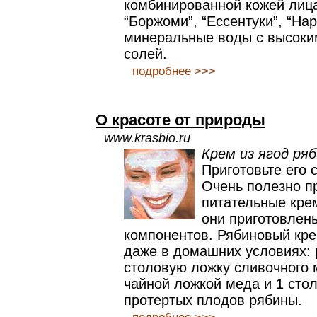
комбинированной кожей лиц
“Боржоми”, “Ессентуки”, “Нар
минеральные воды с высок
солей.
подробнее >>>
О красоте от природы
www.krasbio.ru
Крем из ягод ря
Приготовьте его 
Очень полезно п
питательные кре
они приготовлен
компонентов. Рябиновый кр
даже в домашних условиях: 
столовую ложку сливочного м
чайной ложкой меда и 1 сто
протертых плодов рябины.