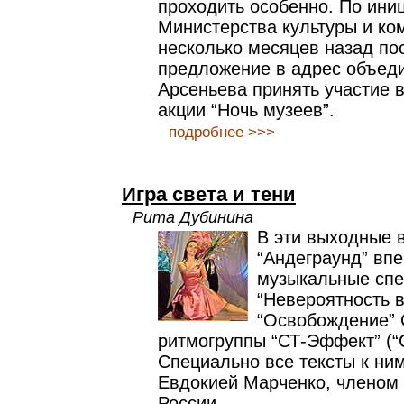
проходить особенно. По ини
Министерства культуры и к
несколько месяцев назад по
предложение в адрес объеди
Арсеньева принять участие 
акции “Ночь музеев”.
подробнее >>>
Игра света и тени
Рита Дубинина
В эти выходные в
“Андеграунд” вп
музыкальные спе
“Невероятность в
“Освобождение” 
ритмогруппы “СТ-Эффект” (“С” 
Специально все тексты к ни
Евдокией Марченко, членом
России.