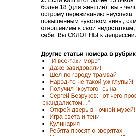
2.
Если ваш итог более 13 очков 
более 18 (для женщин), вы - чел
острому переживанию неуспеха, 
повышенным чувством вины, са
отношением к свои недостаткам,
себе, Вы СКЛОННЫ к депрессии
Другие статьи номера в рубри
“И всё-таки море”
Даже завидовали!
Шёл по городу трамвай
Народ-то не такой уж глупый!
Получил “крутого” сына
Сергей Безруков: “от чего пр
скандалистом...”
Открой дверь в ночной музей!
Игра света и тени
Кулинария
Ребята просят о зверятах