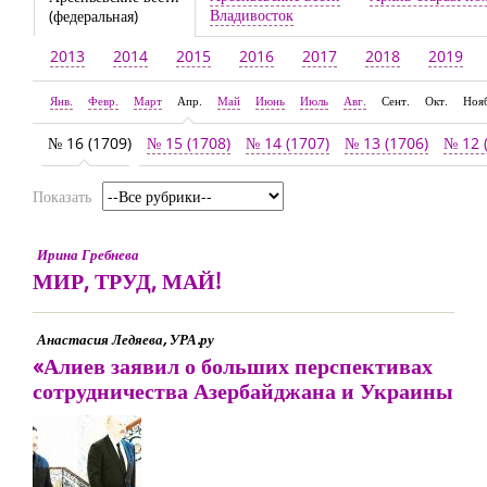
Владивосток
(федеральная)
2013
2014
2015
2016
2017
2018
2019
Янв.
Февр.
Март
Апр.
Май
Июнь
Июль
Авг.
Сент.
Окт.
Ноя
№ 16 (1709)
№ 15 (1708)
№ 14 (1707)
№ 13 (1706)
№ 12 
Показать
Ирина Гребнева
МИР, ТРУД, МАЙ!
Анастасия Ледяева, УРА.ру
«Алиев заявил о больших перспективах
сотрудничества Азербайджана и Украины