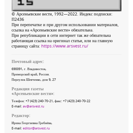
© Арсеньевские вести, 1992—2022. Индекс подписки:
П2436
При перепечатке и при другом использовании материалов,
ссылка на «Арсеньевские вести» обязательна.
При републикации в сети интернет так же обязательна
работающая ссылка на оригинал статьи, или на главную
страницу сайта:
https://www.arsvest.ru/
Почтовый адрес:
690091
, г.
Владивосток
,
Приморский край
,
Россия
.
Переулок Шевченко
, дом 9, 27
Редакция газеты
«
Арсеньевские вести
»:
Телефон:
+7 (423) 240-70-21
, факс:
+7 (423) 240-70-22
E-mail:
av@arsvest.ru
Редактор:
Ирина Георгиевна Гребнёва,
E-mail:
editor@arsvest.ru