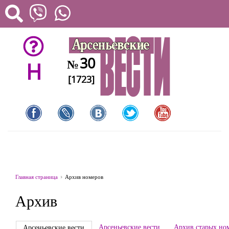
30
№
H
[1723]
Главная страница
Архив номеров
Архив
Арсеньевские вести
Архив старых но
Арсеньевские вести