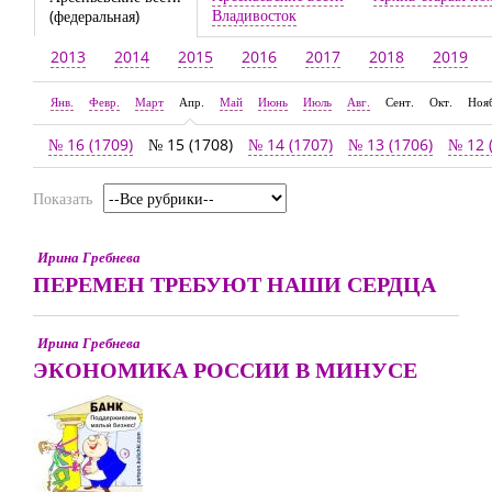
Владивосток
(федеральная)
2013
2014
2015
2016
2017
2018
2019
Янв.
Февр.
Март
Апр.
Май
Июнь
Июль
Авг.
Сент.
Окт.
Ноя
№ 16 (1709)
№ 15 (1708)
№ 14 (1707)
№ 13 (1706)
№ 12 
Показать
Ирина Гребнева
ПЕРЕМЕН ТРЕБУЮТ НАШИ СЕРДЦА
Ирина Гребнева
ЭКОНОМИКА РОССИИ В МИНУСЕ