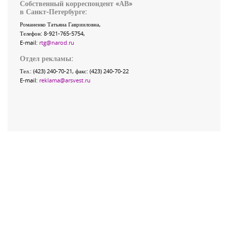
Собственный корреспондент «АВ»
в Санкт-Петербурге:
Романенко Татьяна Гаврииловна,
Телефон: 8-921-765-5754,
E-mail:
rtg@narod.ru
Отдел рекламы:
Тел.: (423) 240-70-21, факс: (423) 240-70-22
E-mail:
reklama@arsvest.ru