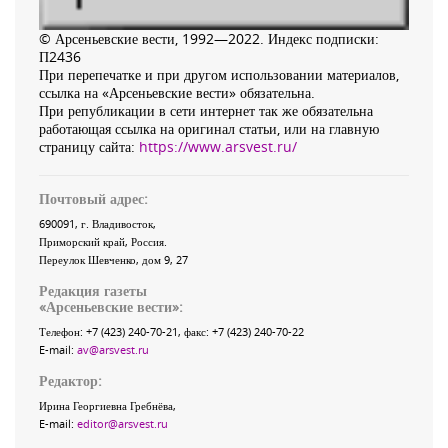
© Арсеньевские вести, 1992—2022. Индекс подписки:
П2436
При перепечатке и при другом использовании материалов,
ссылка на «Арсеньевские вести» обязательна.
При републикации в сети интернет так же обязательна
работающая ссылка на оригинал статьи, или на главную
страницу сайта:
https://www.arsvest.ru/
Почтовый адрес:
690091
, г.
Владивосток
,
Приморский край
,
Россия
.
Переулок Шевченко
, дом 9, 27
Редакция газеты
«
Арсеньевские вести
»:
Телефон:
+7 (423) 240-70-21
, факс:
+7 (423) 240-70-22
E-mail:
av@arsvest.ru
Редактор:
Ирина Георгиевна Гребнёва,
E-mail:
editor@arsvest.ru