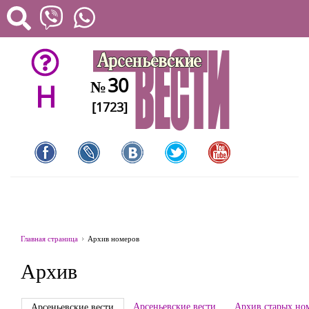
30
№
H
[1723]
Главная страница
Архив номеров
Архив
Арсеньевские вести
Архив старых но
Арсеньевские вести