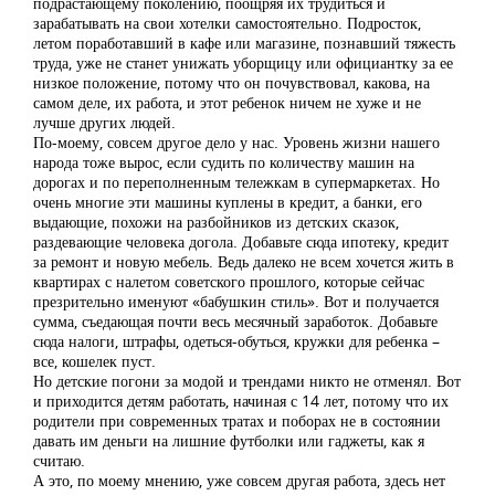
подрастающему поколению, поощряя их трудиться и
зарабатывать на свои хотелки самостоятельно. Подросток,
летом поработавший в кафе или магазине, познавший тяжесть
труда, уже не станет унижать уборщицу или официантку за ее
низкое положение, потому что он почувствовал, какова, на
самом деле, их работа, и этот ребенок ничем не хуже и не
лучше других людей.
По-моему, совсем другое дело у нас. Уровень жизни нашего
народа тоже вырос, если судить по количеству машин на
дорогах и по переполненным тележкам в супермаркетах. Но
очень многие эти машины куплены в кредит, а банки, его
выдающие, похожи на разбойников из детских сказок,
раздевающие человека догола. Добавьте сюда ипотеку, кредит
за ремонт и новую мебель. Ведь далеко не всем хочется жить в
квартирах с налетом советского прошлого, которые сейчас
презрительно именуют «бабушкин стиль». Вот и получается
сумма, съедающая почти весь месячный заработок. Добавьте
сюда налоги, штрафы, одеться-обуться, кружки для ребенка –
все, кошелек пуст.
Но детские погони за модой и трендами никто не отменял. Вот
и приходится детям работать, начиная с 14 лет, потому что их
родители при современных тратах и поборах не в состоянии
давать им деньги на лишние футболки или гаджеты, как я
считаю.
А это, по моему мнению, уже совсем другая работа, здесь нет