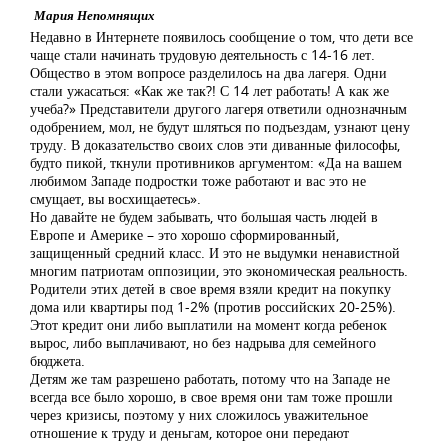
Мария Непомнящих
Недавно в Интернете появилось сообщение о том, что дети все
чаще стали начинать трудовую деятельность с 14-16 лет.
Общество в этом вопросе разделилось на два лагеря. Одни
стали ужасаться: «Как же так?! С 14 лет работать! А как же
учеба?» Представители другого лагеря ответили однозначным
одобрением, мол, не будут шляться по подъездам, узнают цену
труду. В доказательство своих слов эти диванные философы,
будто пикой, ткнули противников аргументом: «Да на вашем
любимом Западе подростки тоже работают и вас это не
смущает, вы восхищаетесь».
Но давайте не будем забывать, что большая часть людей в
Европе и Америке – это хорошо сформированный,
защищенный средний класс. И это не выдумки ненавистной
многим патриотам оппозиции, это экономическая реальность.
Родители этих детей в свое время взяли кредит на покупку
дома или квартиры под 1-2% (против российских 20-25%).
Этот кредит они либо выплатили на момент когда ребенок
вырос, либо выплачивают, но без надрыва для семейного
бюджета.
Детям же там разрешено работать, потому что на Западе не
всегда все было хорошо, в свое время они там тоже прошли
через кризисы, поэтому у них сложилось уважительное
отношение к труду и деньгам, которое они передают