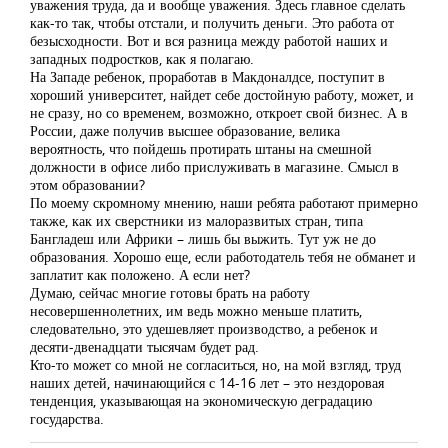
уважения труда, да и вообще уважения. Здесь главное сделать
как-то так, чтобы отстали, и получить деньги. Это работа от
безысходности. Вот и вся разница между работой наших и
западных подростков, как я полагаю.
На Западе ребенок, проработав в Макдоналдсе, поступит в
хороший университет, найдет себе достойную работу, может, и
не сразу, но со временем, возможно, откроет свой бизнес. А в
России, даже получив высшее образование, велика
вероятность, что пойдешь протирать штаны на смешной
должности в офисе либо прислуживать в магазине. Смысл в
этом образовании?
По моему скромному мнению, наши ребята работают примерно
также, как их сверстники из малоразвитых стран, типа
Бангладеш или Африки – лишь бы выжить. Тут уж не до
образования. Хорошо еще, если работодатель тебя не обманет и
заплатит как положено. А если нет?
Думаю, сейчас многие готовы брать на работу
несовершеннолетних, им ведь можно меньше платить,
следовательно, это удешевляет производство, а ребенок и
десяти-двенадцати тысячам будет рад.
Кто-то может со мной не согласиться, но, на мой взгляд, труд
наших детей, начинающийся с 14-16 лет – это нездоровая
тенденция, указывающая на экономическую деградацию
государства.