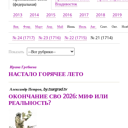
Владивосток
(федеральная)
2013
2014
2015
2016
2017
2018
2019
Янв.
Февр.
Март
Апр.
Май
Июнь
Июль
Авг.
Сент.
Окт.
Ноя
№ 24 (1717)
№ 23 (1716)
№ 22 (1715)
№ 21 (1714)
Показать
Ирина Гребнева
НАСТАЛО ГОРЯЧЕЕ ЛЕТО
Александр Петров, by.tsargrad.tv
ОКОНЧАНИЕ СВО 2026: МИФ ИЛИ
РЕАЛЬНОСТЬ?