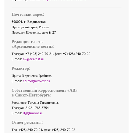
Почтовый адрес:
690091
, г.
Владивосток
,
Приморский край
,
Россия
.
Переулок Шевченко
, дом 9, 27
Редакция газеты
«
Арсеньевские вести
»:
Телефон:
+7 (423) 240-70-21
, факс:
+7 (423) 240-70-22
E-mail:
av@arsvest.ru
Редактор:
Ирина Георгиевна Гребнёва,
E-mail:
editor@arsvest.ru
Собственный корреспондент «АВ»
в Санкт-Петербурге:
Романенко Татьяна Гаврииловна,
Телефон: 8-921-765-5754,
E-mail:
rtg@narod.ru
Отдел рекламы:
Тел.: (423) 240-70-21, факс: (423) 240-70-22