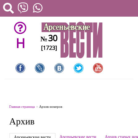
30
№
H
[1723]
Главная страница
Архив номеров
Архив
Арсеньевские вести
Архив старых но
Арсеньевские вести