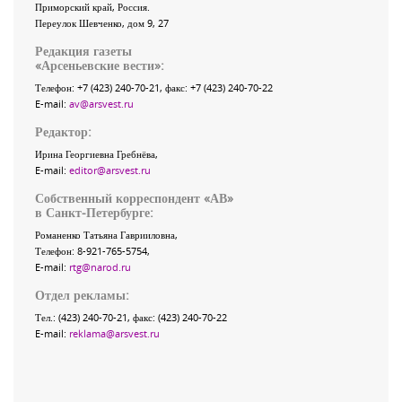
Приморский край
,
Россия
.
Переулок Шевченко
, дом 9, 27
Редакция газеты
«
Арсеньевские вести
»:
Телефон:
+7 (423) 240-70-21
, факс:
+7 (423) 240-70-22
E-mail:
av@arsvest.ru
Редактор:
Ирина Георгиевна Гребнёва,
E-mail:
editor@arsvest.ru
Собственный корреспондент «АВ»
в Санкт-Петербурге:
Романенко Татьяна Гаврииловна,
Телефон: 8-921-765-5754,
E-mail:
rtg@narod.ru
Отдел рекламы:
Тел.: (423) 240-70-21, факс: (423) 240-70-22
E-mail:
reklama@arsvest.ru