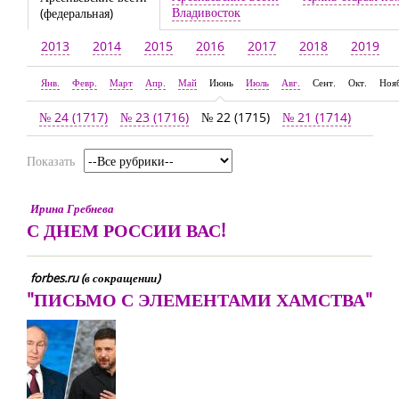
Владивосток
(федеральная)
2013
2014
2015
2016
2017
2018
2019
Янв.
Февр.
Март
Апр.
Май
Июнь
Июль
Авг.
Сент.
Окт.
Ноя
№ 24 (1717)
№ 23 (1716)
№ 22 (1715)
№ 21 (1714)
Показать
Ирина Гребнева
С ДНЕМ РОССИИ ВАС!
forbes.ru (в сокращении)
"ПИСЬМО С ЭЛЕМЕНТАМИ ХАМСТВА"