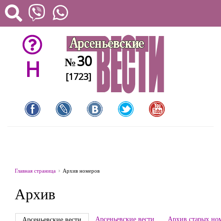
30
№
H
[1723]
Главная страница
Архив номеров
Архив
Арсеньевские вести
Архив старых но
Арсеньевские вести