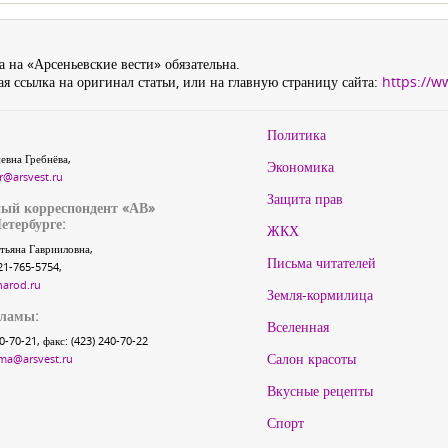
 на «Арсеньевские вести» обязательна.
я ссылка на оригинал статьи, или на главную страницу сайта:
https://w
Политика
евна Гребнёва,
Экономика
r@arsvest.ru
Защита прав
ый корреспондент «АВ»
етербурге:
ЖКХ
тьяна Гаврииловна,
Письма читателей
21-765-5754,
narod.ru
Земля-кормилица
кламы:
Вселенная
40-70-21, факс: (423) 240-70-22
Салон красоты
ma@arsvest.ru
Вкусные рецепты
Спорт