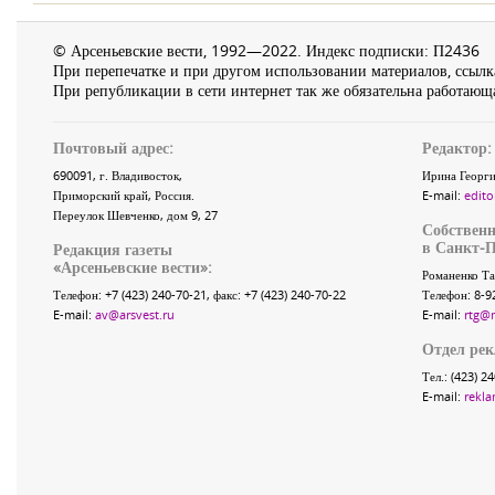
© Арсеньевские вести, 1992—2022. Индекс подписки: П2436
При перепечатке и при другом использовании материалов, ссылка
При републикации в сети интернет так же обязательна работающа
Почтовый адрес:
Редактор:
690091
, г.
Владивосток
,
Ирина Георги
Приморский край
,
Россия
.
E-mail:
edito
Переулок Шевченко
, дом 9, 27
Собственн
в Санкт-П
Редакция газеты
«
Арсеньевские вести
»:
Романенко Та
Телефон:
+7 (423) 240-70-21
, факс:
+7 (423) 240-70-22
Телефон: 8-9
E-mail:
av@arsvest.ru
E-mail:
rtg@
Отдел ре
Тел.: (423) 2
E-mail:
rekla