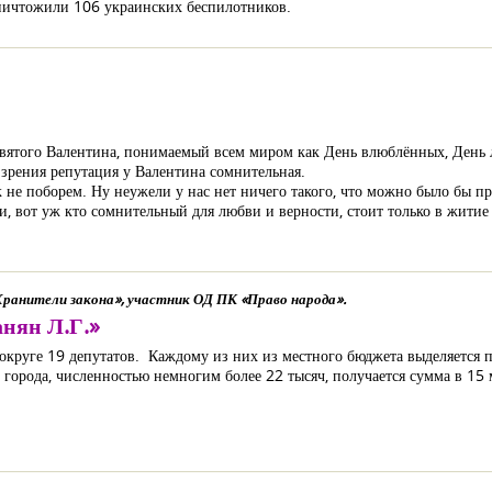
уничтожили 106 украинских беспилотников.
ь Святого Валентина, понимаемый всем миром как День влюблённых, День
 зрения репутация у Валентина сомнительная.
 не поборем. Ну неужели у нас нет ничего такого, что можно было бы п
и, вот уж кто сомнительный для любви и верности, стоит только в житие
ранители закона», участник ОД ПК «Право народа».
анян Л.Г.»
 округе 19 депутатов. Каждому из них из местного бюджета выделяется 
о города, численностью немногим более 22 тысяч, получается сумма в 15