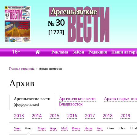
30
№
[1723]
16+
Реклама
ЗаКон
Редакция
Наши автор
Главная страница
Архив номеров
Архив
Арсеньевские вести
Архив старых но
Арсеньевские вести
Владивосток
(федеральная)
2013
2014
2015
2016
2017
2018
2019
Янв.
Февр.
Март
Апр.
Май
Июнь
Июль
Авг.
Сент.
Окт.
Ноя