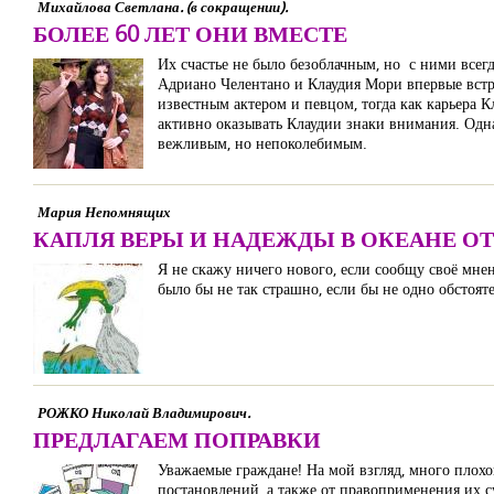
Михайлова Светлана. (в сокращении).
БОЛЕЕ 60 ЛЕТ ОНИ ВМЕСТЕ
Их счастье не было безоблачным, но с ними всег
Адриано Челентано и Клаудия Мори впервые встр
известным актером и певцом, тогда как карьера К
активно оказывать Клаудии знаки внимания. Однак
вежливым, но непоколебимым.
Мария Непомнящих
КАПЛЯ ВЕРЫ И НАДЕЖДЫ В ОКЕАНЕ О
Я не скажу ничего нового, если сообщу своё мнен
было бы не так страшно, если бы не одно обстоят
РОЖКО Николай Владимирович.
ПРЕДЛАГАЕМ ПОПРАВКИ
Уважаемые граждане! На мой взгляд, много плохо
постановлений, а также от правоприменения их 