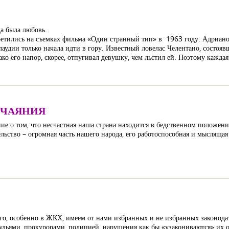
да была любовь.
етились на съемках фильма «Один странный тип» в 1963 году. Адриано
лаудии только начала идти в гору. Известный ловелас Челентано, состояв
о его напор, скорее, отпугивал девушку, чем льстил ей. Поэтому каждая
ТЧАЯНИЯ
ие о том, что несчастная наша страна находится в бедственном положении
ельство – огромная часть нашего народа, его работоспособная и мыслящая 
го, особенно в ЖКХ, имеем от нами избранных и не избранных законода
судьями, прокурорами, полицией, нарушения как бы «узакониваются» их