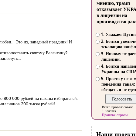
мнению, трамп
отказывает УКР
в лицензии на
производство рак
1. Уважает Путин
2. Боится увелич
 любви… Это их, западный праздник! И
эскалацию конфл
ротивопоставить святому Валентину?
3. Никому не дает
 заглянуть…
лицензии.
4. Боится нападе
Украины на СШ
5. Просто у него 
поведения такая:
обещать и не сдел
по 800 000 рублей на наказы избирателей.
 миллионов 200 тысяч рублей!
Всего проголосовало
1 человек
Прошлые опросы
Наши проект