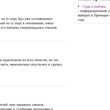
Суды и выборы
- информационный с
выборах в Приморье 
 на ту пору был уже состоявшимся
года
ший на ту пору в отношениях, начал
 его попытка сопровождалась отказом,
 практически во всех областях, но это
часть, окончательно опустилась и сдалась.
телей, ими принятых законов,
 ответами и судебными решениями и