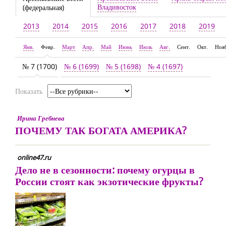
Владивосток
(федеральная)
2013
2014
2015
2016
2017
2018
2019
Янв.
Февр.
Март
Апр.
Май
Июнь
Июль
Авг.
Сент.
Окт.
Ноя
№ 7 (1700)
№ 6 (1699)
№ 5 (1698)
№ 4 (1697)
Показать
Ирина Гребнева
ПОЧЕМУ ТАК БОГАТА АМЕРИКА?
online47.ru
Дело не в сезонности: почему огурцы в
России стоят как экзотические фрукты?