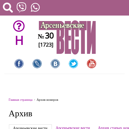
30
№
H
[1723]
Главная страница
Архив номеров
Архив
Арсеньевские вести
Архив старых но
Арсеньевские вести