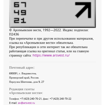
© Арсеньевские вести, 1992—2022. Индекс подписки:
П2436
При перепечатке и при другом использовании материалов,
ссылка на «Арсеньевские вести» обязательна.
При републикации в сети интернет так же обязательна
работающая ссылка на оригинал статьи, или на главную
страницу сайта:
https://www.arsvest.ru/
Почтовый адрес:
690091
, г.
Владивосток
,
Приморский край
,
Россия
.
Переулок Шевченко
, дом 9, 27
Редакция газеты
«
Арсеньевские вести
»:
Телефон:
+7 (423) 240-70-21
, факс:
+7 (423) 240-70-22
E-mail:
av@arsvest.ru