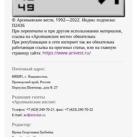
© Арсеньевские вести, 1992—2022. Индекс подписки:
П2436
При перепечатке и при другом использовании материалов,
ссылка на «Арсеньевские вести» обязательна.
При републикации в сети интернет так же обязательна
работающая ссылка на оригинал статьи, или на главную
страницу сайта:
https://www.arsvest.ru/
Почтовый адрес:
690091
, г.
Владивосток
,
Приморский край
,
Россия
.
Переулок Шевченко
, дом 9, 27
Редакция газеты
«
Арсеньевские вести
»:
Телефон:
+7 (423) 240-70-21
, факс:
+7 (423) 240-70-22
E-mail:
av@arsvest.ru
Редактор:
Ирина Георгиевна Гребнёва,