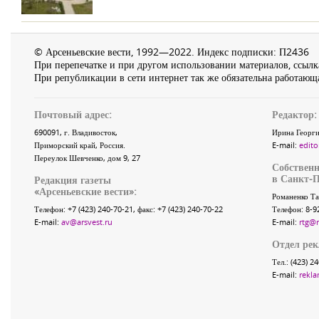
© Арсеньевские вести, 1992—2022. Индекс подписки: П2436
При перепечатке и при другом использовании материалов, ссылка
При републикации в сети интернет так же обязательна работающа
Почтовый адрес:
Редактор:
690091
, г.
Владивосток
,
Ирина Георги
Приморский край
,
Россия
.
E-mail:
edito
Переулок Шевченко
, дом 9, 27
Собственн
в Санкт-П
Редакция газеты
«
Арсеньевские вести
»:
Романенко Та
Телефон:
+7 (423) 240-70-21
, факс:
+7 (423) 240-70-22
Телефон: 8-9
E-mail:
av@arsvest.ru
E-mail:
rtg@
Отдел ре
Тел.: (423) 2
E-mail:
rekla