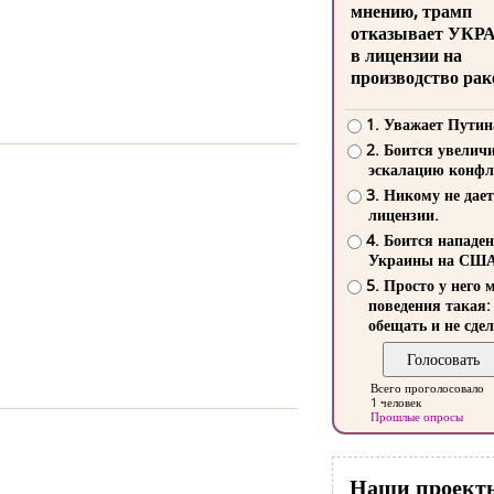
мнению, трамп
отказывает УКР
в лицензии на
производство рак
1. Уважает Путин
2. Боится увелич
эскалацию конфл
3. Никому не дает
лицензии.
4. Боится нападе
Украины на СШ
5. Просто у него 
поведения такая:
обещать и не сдел
Всего проголосовало
1 человек
Прошлые опросы
Наши проект