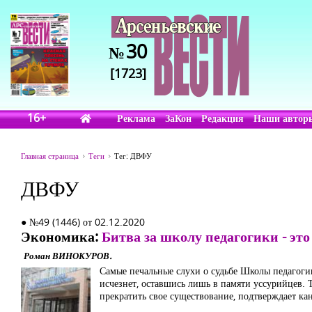
30
№
[1723]
16+
Реклама
ЗаКон
Редакция
Наши автор
Главная страница
Теги
Тег: ДВФУ
ДВФУ
● №49 (1446) от 02.12.2020
Экономика:
Битва за школу педагогики - это
Роман ВИНОКУРОВ.
Самые печальные слухи о судьбе Школы педагогик
исчезнет, оставшись лишь в памяти уссурийцев. 
прекратить свое существование, подтверждает к