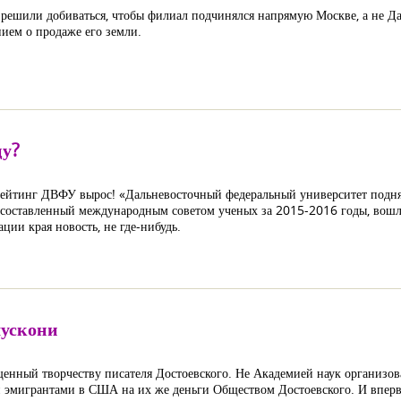
решили добиваться, чтобы филиал подчинялся напрямую Москве, а не Да
нием о продаже его земли.
цу?
рейтинг ДВФУ вырос! «Дальневосточный федеральный университет подня
составленный международным советом ученых за 2015-2016 годы, вошл
ции края новость, не где-нибудь.
лускони
енный творчеству писателя Достоевского. Не Академией наук организов
и эмигрантами в США на их же деньги Обществом Достоевского. И впер