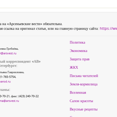
 на «Арсеньевские вести» обязательна.
я ссылка на оригинал статьи, или на главную страницу сайта:
https://w
Политика
евна Гребнёва,
Экономика
r@arsvest.ru
Защита прав
ый корреспондент «АВ»
етербурге:
ЖКХ
тьяна Гаврииловна,
Письма читателей
21-765-5754,
narod.ru
Земля-кормилица
кламы:
Вселенная
40-70-21, факс: (423) 240-70-22
Салон красоты
ma@arsvest.ru
Вкусные рецепты