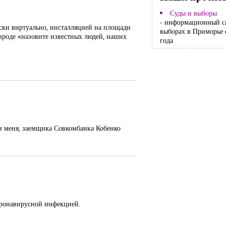
Суды и выборы
- информационный с
ески виртуально, инсталляцией на площади
выборах в Приморье 
о вроде «назовите известных людей, наших
года
и меня, заемщика Совкомбанка Кобенко
коронавирусной инфекцией.