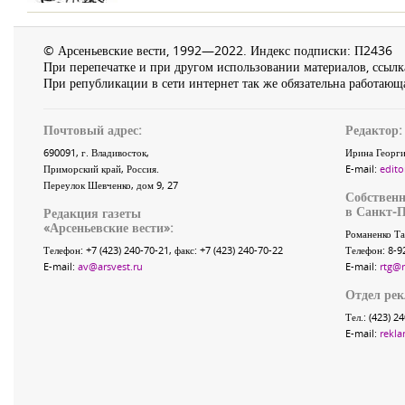
© Арсеньевские вести, 1992—2022. Индекс подписки: П2436
При перепечатке и при другом использовании материалов, ссылка
При републикации в сети интернет так же обязательна работающа
Почтовый адрес:
Редактор:
690091
, г.
Владивосток
,
Ирина Георги
Приморский край
,
Россия
.
E-mail:
edito
Переулок Шевченко
, дом 9, 27
Собственн
в Санкт-П
Редакция газеты
«
Арсеньевские вести
»:
Романенко Та
Телефон:
+7 (423) 240-70-21
, факс:
+7 (423) 240-70-22
Телефон: 8-9
E-mail:
av@arsvest.ru
E-mail:
rtg@
Отдел ре
Тел.: (423) 2
E-mail:
rekla