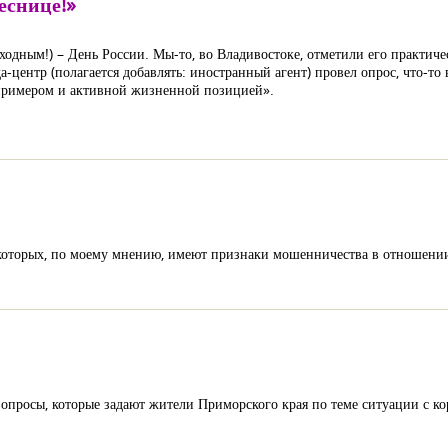
еснице!»
одным!) – День России. Мы-то, во Владивостоке, отметили его практич
ада-центр (полагается добавлять: иностранный агент) провел опрос, что-т
 примером и активной жизненной позицией».
 которых, по моему мнению, имеют признаки мошенничества в отношени
вопросы, которые задают жители Приморского края по теме ситуации с 