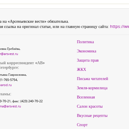
 на «Арсеньевские вести» обязательна.
я ссылка на оригинал статьи, или на главную страницу сайта:
https://w
Политика
евна Гребнёва,
Экономика
r@arsvest.ru
Защита прав
ый корреспондент «АВ»
етербурге:
ЖКХ
тьяна Гаврииловна,
Письма читателей
21-765-5754,
narod.ru
Земля-кормилица
кламы:
Вселенная
40-70-21, факс: (423) 240-70-22
Салон красоты
ma@arsvest.ru
Вкусные рецепты
Спорт