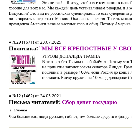
Это не так! ...Я хочу, чтобы все компании в наше
хорошо для всех нас. Мы каждый день устанавливаем рекорды, и я хо
Выкусили? Это вам не российская сувенирная… то есть суверенная 
ли разорвать контракты с Маском. Оказалось – нельзя. То есть мож
президента Америки важнее частных ссор и обид. Потому Америка и
● №29 (1671) от 23.07.2025
Политика:
"МЫ ВСЕ КРЕПОСТНЫЕ У СВО
УГРОЗЫ ДОНАЛЬДА ТРАМПА
В этот раз без Трампа не обойдёмся. Потому что
на принятие законопроекта сенатора Линдси Грэ
пошлины в размере 100%, если Россия до конца 
поставить Киеву оружие на 10 млрд долларов» (n
● №12 (1462) от 24.03.2021
Письма читателей:
Сбор денег государю
Г. Яночка
Чем больше вас, люди русские, гибнет, тем больше средств в фонде н