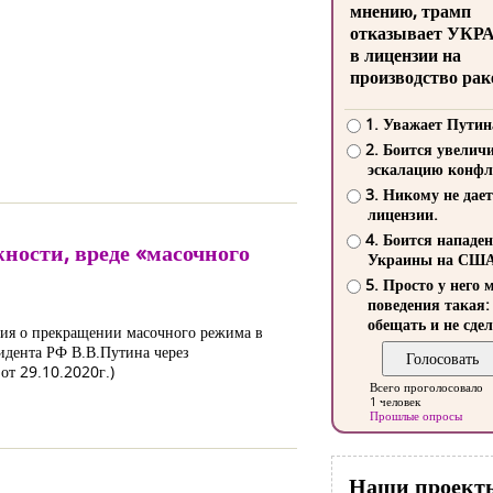
мнению, трамп
отказывает УКР
в лицензии на
производство рак
1. Уважает Путин
2. Боится увелич
эскалацию конфл
3. Никому не дает
лицензии.
4. Боится нападе
ости, вреде «масочного
Украины на СШ
5. Просто у него 
поведения такая:
обещать и не сдел
ия о прекращении масочного режима в
идента РФ В.В.Путина через
от 29.10.2020г.)
Всего проголосовало
1 человек
Прошлые опросы
Наши проект