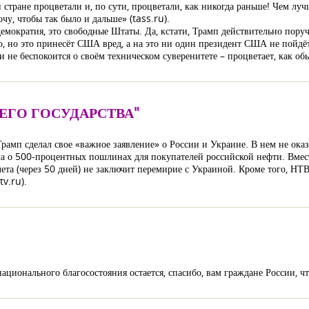
й стране процветали и, по сути, процветали, как никогда раньше! Чем лу
чу, чтобы так было и дальше» (tass.ru).
демократия, это свободные Штаты. Да, кстати, Трамп действительно пор
но, но это принесёт США вред, а на это ни один президент США не пойдё
 не беспокоится о своём техническом суверенитете – процветает, как об
ЕГО ГОСУДАРСТВА"
 Трамп сделал свое «важное заявление» о России и Украине. В нем не ок
ма о 500-процентных пошлинах для покупателей российской нефти. Вмес
лета (через 50 дней) не заключит перемирие с Украиной. Кроме того, 
tv.ru).
ационального благосостояния остается, спасибо, вам граждане России, чт