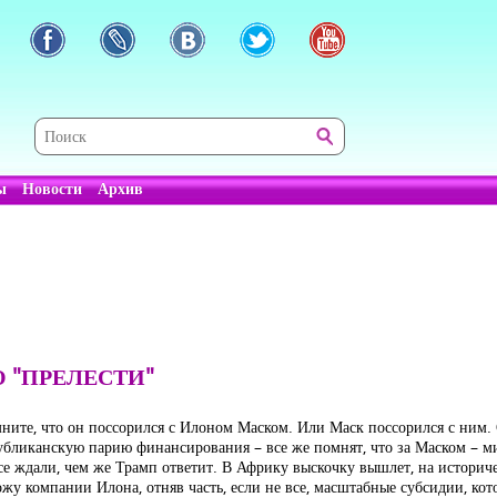
ы
Новости
Архив
О "ПРЕЛЕСТИ"
ите, что он поссорился с Илоном Маском. Или Маск поссорился с ним. Ск
убликанскую парию финансирования – все же помнят, что за Маском – м
 все ждали, чем же Трамп ответит. В Африку выскочку вышлет, на истори
тожу компании Илона, отняв часть, если не все, масштабные субсидии, ко