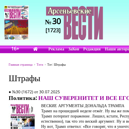
30
№
[1723]
16+
Реклама
ЗаКон
Редакция
Наши автор
Главная страница
Теги
Тег: Штрафы
Штрафы
● №30 (1672) от 30.07.2025
Политика:
НАШ СУВЕРЕНИТЕТ И ВСЕ ЕГ
ВЕСКИЕ АРГУМЕНТЫ ДОНАЛЬДА ТРАМПА
Трамп на прошедшей неделе отжёг. Ну вы же помн
Трамп потерпит поражение. Лишил, кстати, Респ
естественно), так что это веский аргумент. Ну и
Ну вот, Трамп ответил: «Все говорят, что я унич