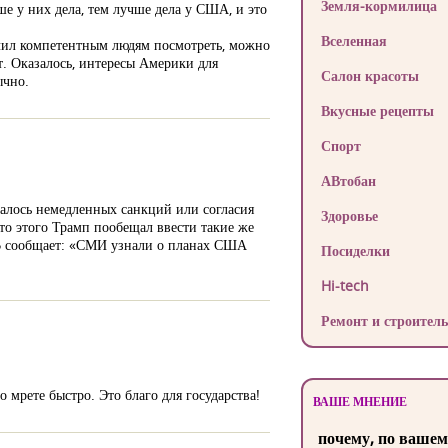
Земля-кормилица
чше у них дела, тем лучше дела у США, и это
Вселенная
учил компетентным людям посмотреть, можно
т. Оказалось, интересы Америки для
Салон красоты
ычно.
Вкусные рецепты
Спорт
АВтобан
азалось немедленных санкций или согласия
Здоровье
то этого Трамп пообещал ввести такие же
НТВ сообщает: «СМИ узнали о планах США
Посиделки
Hi-tech
Ремонт и строитель
о мрете быстро. Это благо для государства!
ВАШЕ МНЕНИЕ
почему, по вашем