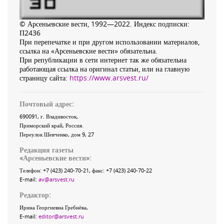
© Арсеньевские вести, 1992—2022. Индекс подписки:
П2436
При перепечатке и при другом использовании материалов,
ссылка на «Арсеньевские вести» обязательна.
При републикации в сети интернет так же обязательна
работающая ссылка на оригинал статьи, или на главную
страницу сайта:
https://www.arsvest.ru/
Почтовый адрес:
690091
, г.
Владивосток
,
Приморский край
,
Россия
.
Переулок Шевченко
, дом 9, 27
Редакция газеты
«
Арсеньевские вести
»:
Телефон:
+7 (423) 240-70-21
, факс:
+7 (423) 240-70-22
E-mail:
av@arsvest.ru
Редактор:
Ирина Георгиевна Гребнёва,
E-mail:
editor@arsvest.ru