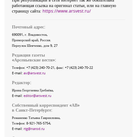
работающая ссылка на оригинал статьи, или на главную
страницу сайта:
https://www.arsvest.ru/
Почтовый адрес:
690091
, г.
Владивосток
,
Приморский край
,
Россия
.
Переулок Шевченко
, дом 9, 27
Редакция газеты
«
Арсеньевские вести
»:
Телефон:
+7 (423) 240-70-21
, факс:
+7 (423) 240-70-22
E-mail:
av@arsvest.ru
Редактор:
Ирина Георгиевна Гребнёва,
E-mail:
editor@arsvest.ru
Собственный корреспондент «АВ»
в Санкт-Петербурге:
Романенко Татьяна Гаврииловна,
Телефон: 8-921-765-5754,
E-mail:
rtg@narod.ru