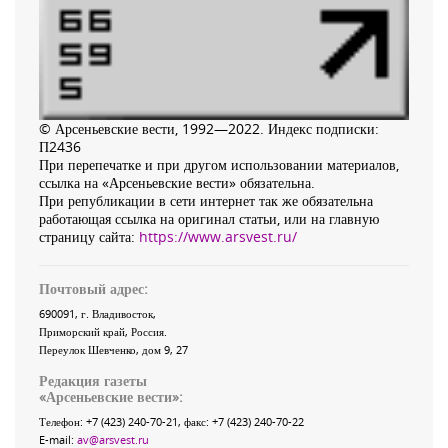
© Арсеньевские вести, 1992—2022. Индекс подписки:
П2436
При перепечатке и при другом использовании материалов,
ссылка на «Арсеньевские вести» обязательна.
При републикации в сети интернет так же обязательна
работающая ссылка на оригинал статьи, или на главную
страницу сайта:
https://www.arsvest.ru/
Почтовый адрес:
690091
, г.
Владивосток
,
Приморский край
,
Россия
.
Переулок Шевченко
, дом 9, 27
Редакция газеты
«
Арсеньевские вести
»:
Телефон:
+7 (423) 240-70-21
, факс:
+7 (423) 240-70-22
E-mail:
av@arsvest.ru