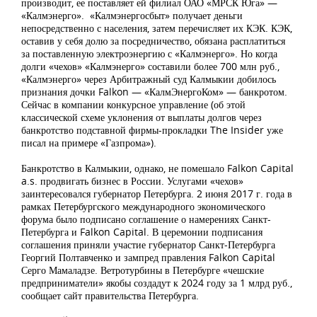
производит, ее поставляет ей филиал ОАО «МРСК Юга» —
«Калмэнерго». «Калмэнергосбыт» получает деньги
непосредственно с населения, затем перечисляет их КЭК. КЭК,
оставив у себя долю за посредничество, обязана расплатиться
за поставленную электроэнергию с «Калмэнерго». Но когда
долги «чехов» «Калмэнерго» составили более 700 млн руб.,
«Калмэнерго» через Арбитражный суд Калмыкии добилось
признания дочки Falkon — «КалмЭнергоКом» — банкротом.
Сейчас в компании конкурсное управление (об этой
классической схеме уклонения от выплаты долгов через
банкротство подставной фирмы-прокладки The Insider уже
писал на примере «Газпрома»).
Банкротство в Калмыкии, однако, не помешало Falkon Capital
a.s. продвигать бизнес в России. Услугами «чехов»
заинтересовался губернатор Петербурга. 2 июня 2017 г. года в
рамках Петербургского международного экономического
форума было подписано соглашение о намерениях Санкт-
Петербурга и Falkon Capital. В церемонии подписания
соглашения приняли участие губернатор Санкт-Петербурга
Георгий Полтавченко и зампред правления Falkon Capital
Серго Мамаладзе. Ветротурбины в Петербурге «чешские
предприниматели» якобы создадут к 2024 году за 1 млрд руб.,
сообщает сайт правительства Петербурга.