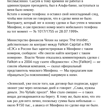
бессмысленно. Сысуев к тому времени не работал в
администрации президента, был в Aльфа-банке, заступаться за
меня было некому.
Кстати о номере телефона: я оставил свой неизгладимый след,
чтобы мне потом не говорили, что в сделке меня не было.
Контракту, который лег в основу сделки и был учтен в чешском
Минфине, я сам присвоил номер моего мобильного телефона
на тот момент — № 1017/1755 от 28.07.1999».
Министерство финансов Чехии на запрос The Insider,
действительно ли контракт между Falkon Capital и РАО
«ЕЭС» в России был зарегистрирован в Минфине с таким
номером, сообщило: «Не смогли найти контракт с таким
номером». Власти Чехии отказались комментировать сделки с
Falkon и в 2004 году газете «Ведомости»: «Это [Falkon] — не
совсем обычная компания, — сказал официальный
представитель чешского Минфина. — Мы предлагаем вам
обращаться [за пояснениями] напрямую к ним».
«Зеленский, уже после того, как договор был подписан, вдруг
звонит уже через несколько дней и говорит: „Слава, нужны
деньги. Это Чубайс просит“. Мне стало смешно — о таких
вещах договариваются на берегу. К тому же, было ясно, что это
как раз для него лично, поскольку сумма была небольшая —
около $150 тыс., а аванса от Минфина по сделке еще не было.