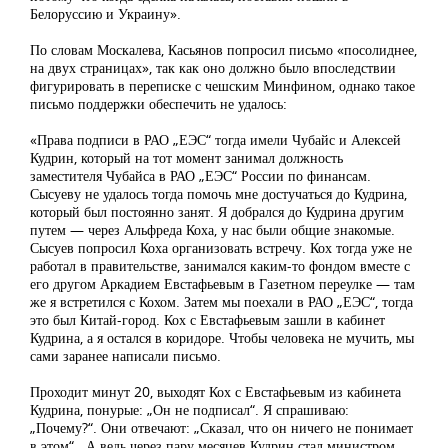
Белоруссию и Украину».
По словам Москалева, Касьянов попросил письмо «посолиднее,
на двух страницах», так как оно должно было впоследствии
фигурировать в переписке с чешским Минфином, однако такое
письмо поддержки обеспечить не удалось:
«Права подписи в РАО „ЕЭС“ тогда имели Чубайс и Алексей
Кудрин, который на тот момент занимал должность
заместителя Чубайса в РАО „ЕЭС“ России по финансам.
Сысуеву не удалось тогда помочь мне достучаться до Кудрина,
который был постоянно занят. Я добрался до Кудрина другим
путем — через Альфреда Коха, у нас были общие знакомые.
Сысуев попросил Коха организовать встречу. Кох тогда уже не
работал в правительстве, занимался каким-то фондом вместе с
его другом Аркадием Евстафьевым в Газетном переулке — там
же я встретился с Кохом. Затем мы поехали в РАО „ЕЭС“, тогда
это был Китай-город. Кох с Евстафьевым зашли в кабинет
Кудрина, а я остался в коридоре. Чтобы человека не мучить, мы
сами заранее написали письмо.
Проходит минут 20, выходят Кох с Евстафьевым из кабинета
Кудрина, понурые: „Он не подписал“. Я спрашиваю:
„Почему?“. Они отвечают: „Сказал, что он ничего не понимает
в этом“. А ведь через пару месяцев Кудрин стал министром