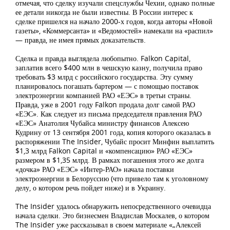
отмечая, что сделку изучали спецслужбы Чехии, однако полные
ее детали никогда не были известны. В России интерес к
сделке пришелся на начало 2000-х годов, когда авторы «Новой
газеты», «Коммерсанта» и «Ведомостей» намекали на «распил»
— правда, не имея прямых доказательств.
Сделка и правда выглядела любопытно. Falkon Capital,
заплатив всего $400 млн в чешскую казну, получила право
требовать $3 млрд с российского государства. Эту сумму
планировалось погашать бартером — с помощью поставок
электроэнергии компанией РАО «ЕЭС» в третьи страны.
Правда, уже в 2001 году Falkon продала долг самой РАО
«ЕЭС». Как следует из письма председателя правления РАО
«ЕЭС» Анатолия Чубайса министру финансов Алексею
Кудрину от 13 сентября 2001 года, копия которого оказалась в
распоряжении The Insider, Чубайс просит Минфин выплатить
$1,3 млрд Falkon Capital и «компенсацию» РАО «ЕЭС»
размером в $1,35 млрд. В рамках погашения этого же долга
«дочка» РАО «ЕЭС» «Интер-РАО» начала поставки
электроэнергии в Белоруссию (что привело там к уголовному
делу, о котором речь пойдет ниже) и в Украину.
The Insider удалось обнаружить непосредственного очевидца
начала сделки. Это бизнесмен Владислав Москалев, о котором
The Insider уже рассказывал в своем материале «„Алексей