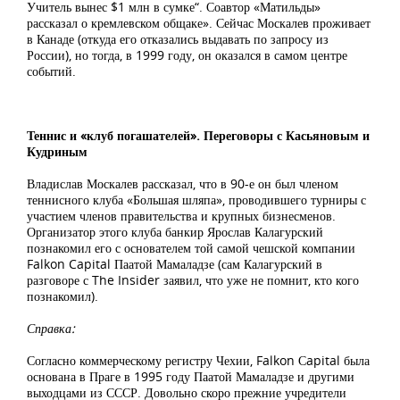
Учитель вынес $1 млн в сумке“. Соавтор «Матильды»
рассказал о кремлевском общаке». Сейчас Москалев проживает
в Канаде (откуда его отказались выдавать по запросу из
России), но тогда, в 1999 году, он оказался в самом центре
событий.
Теннис и «клуб погашателей». Переговоры с Касьяновым и
Кудриным
Владислав Москалев рассказал, что в 90-е он был членом
теннисного клуба «Большая шляпа», проводившего турниры с
участием членов правительства и крупных бизнесменов.
Организатор этого клуба банкир Ярослав Калагурский
познакомил его с основателем той самой чешской компании
Falkon Capital Паатой Мамаладзе (сам Калагурский в
разговоре с The Insider заявил, что уже не помнит, кто кого
познакомил).
Справка:
Согласно коммерческому регистру Чехии, Falkon Сapital была
основана в Праге в 1995 году Паатой Мамаладзе и другими
выходцами из СССР. Довольно скоро прежние учредители