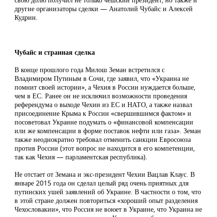
другие организаторы сделки — Анатолий Чубайс и Алексей
Кудрин.
Чубайс и странная сделка
В конце прошлого года Милош Земан встретился с
Владимиром Путиным в Сочи, где заявил, что «Украина не
помнит своей истории», а Чехия в России нуждается больше,
чем в ЕС. Ранее он не исключил возможности проведения
референдума о выходе Чехии из ЕС и НАТО, а также назвал
присоединение Крыма к России «свершившимся фактом» и
посоветовал Украине подумать о «финансовой компенсации
или же компенсации в форме поставок нефти или газа». Земан
также неоднократно требовал отменить санкции Евросоюза
против России (этот вопрос не находится в его компетенции,
так как Чехия — парламентская республика).
Не отстает от Земана и экс-президент Чехии Вацлав Клаус. В
январе 2015 года он сделал целый ряд очень приятных для
путинских ушей заявлений об Украине. В частности о том, что
в этой стране должен повториться «хороший опыт разделения
Чехословакии», что Россия не воюет в Украине, что Украина не