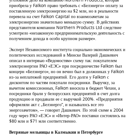
приобрела у Falkon право требовать с «Белэнерго» оплату за
поставленную электроэнергию на $2 млн, но в реальности
перевела на счет Falkon Capital по взаимозачетам за
электроэнергию значительно меньшую сумму. В действиях
представителя компании Northern Products Ltd следствие
усмотрело «незаконную предпринимательскую деятельность с
получением дохода в особо крупном размере».
Эксперт Независимого института социально-экономических и
политических исследований в Минске Валерий Дашкевич
описал в интервью «Ведомостям» схему так: покупателем
электроэнергии РАО «ЕЭС» при посредничестве Falkon был
концерн «Белэнерго», но он вечно был в должниках у Falkon
из-за неплатежей предприятий. Его долги у Falkon с
дисконтом по частям покупали посредники. Выручку, за
вычетом комиссионных, Falkon вносила в бюджет Чехии, а
посредники брали у белорусских предприятий в счет долга
продукцию и продавали ее с выручкой 200%. «Предприятия
оформляли акт с „Белэнерго“, и называлось все это
энергозачетом», — говорит Дашкевич. По этой схеме к 2004
году через РАО «ЕЭС» и «Интер-РАО» поставки состоялись на
$80 млн и $71 млн соответственно.
Ветряные мельницы в Калмыкии и Петербурге