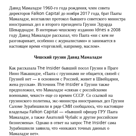
Давид Мамаладзе 1960-го года рождения, член совета
директоров Falkon Capital до ноября 2017 года, брат Пааты
Мамаладзе, возглавлял протокол бывшего советского министра
иностранных дел и второго президента Грузии Эдуарда
Шеварднадзе. В интервью чешскому изданию Idnes в 2008
году Давид Мамаладзе рассказал, что Паата «ни с кем не
разговаривает, особенно с журналистами» и занимается в
настоящее время «торговлей, например, маслом».
Чешский грузин Давид Мамаладзе
Как рассказала The Insider бывший посол Грузии в Праге
Нино Накашидзе, «Паата с грузинами не общается, связей с
Грузией нет — в основном с Россией, живет в Швейцарии,
жена русская». Источник The Insider в Грузии также
предположил, что Мамаладзе «связан с российскими
военными, чекист» еще со времен СССР. Со ссылкой на
грузинского политика, экс-министра иностранных дел Грузии
Саломе Зурабишвили в ряде СМИ сообщалось, что настоящие
владельцы Falkon Capital — «бывший офицер ГРУ Паата
Мамаладзе, а также Анатолий Чубайс и другие российские
бизнесмены». Однако в ответ на запрос The Insider сама
Зурабишвили заявила, что «никаких точных данных о
Мамаладзе нет».