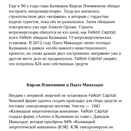
Еще в 90-е годы глава Калмыкии Кирсан Илюмжинов обещал
построить «ветроэнергопарк». Тогда все кончилось
строительством двух «ветряков», к которым с гордостью
водили туристов, пока оба не развалились. Затем обещания
повторились уже при Алексее Орлове. Строить
ветроэнергопарк обязуется не кто иной, как Falkon Capital;
всего Falkon обещала Калмыкии 13 ветроэнергетических
установок. В 2012 году Паата Мамаладзе лично посещал
Калмыкию в рамках «особо важного инвестиционного
проекта», но снова дальше двух построенных «ветряков» уже в
другом месте дело не продвинулось. Falkon Capital уверяет,
что потратила $26 млн собственных средств.
Кирсан Илюмжинов и Паата Мамаладзе
Неудачи с ветряной энергией не остановили Falkon Capital.
Чешской фирме удалось создать прокладку для сбора средств за
поставку электроэнергии жителям Элисты — ОАО
«Калмыцкая энергетическая компания». Falkon Capital
создала фирму «Алтен» в Калмыкии во главе с Давидом
Мамаладзе, которая приобрела 94% «Калмыцкой
энергетической компании» (КЭК). КЭК электроэнергию не