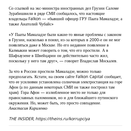
Со ссылкой на экс-министра иностранных дел Грузии Саломе
Зурабишвили в ряде СМИ сообщалось, что настоящие
владельцы Falkon — «бывший офицер ГРУ Паата Мамаладзе, а
также Анатолий Чубайс»
«У Пааты Мамаладзе были какие-то явные проблемы с законом
в Грузии, насколько я понял, из-за которых в 2000-е он не мог
появляться даже в Москве. Но его недавнее появление в
Калмыкии может говорить о том, что его простили. А в
Шафхаузене в Швейцарии он действительно часто жил,
поскольку у него там друг», — говорит Владислав Москалев.
За что в России простили Мамаладзе, можно только
предполагать. Кстати, на своем сайте Falkon Capital сообщает,
что ее усилиями установлена солнечная электростанция на горе
Афон (а по данным некоторых СМИ он также построил там
храм). Гора Афон — излюбленное место не только для
православных паломников, но и для ближайшего путинского
окружения. Но, может быть, это просто совпадение.
Анастасия Кириленко
THE INSIDER, https://theins.ru/korrupciya