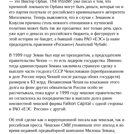
— это Виктор Орбан. The Insider уже писал о том, что
причиной лояльности Орбана могут быть деньги, которые он и
его партия получали от российского криминального авторитета
Могилевича. Теперь выясняется, что в случае с Земаном и
Клаусом причина столь нежного отношения к путинской
политике может быть так же прозаична: вот только речь здесь
уже идет о деньгах из российского бюджета, и фигурирует в
этой истории не бандит, а бывший глава РАО «ЕЭС» (а ныне
председатель правления «Роснано») Анатолий Чубайс.
В 1999 году Земан был еще не президентом, а председателем
правительства Чехии — то есть лидером государства. Именно
тогда администрация Земана заключила странную сделку о
выплате части госдолга СССР Чехословакии (преобразованном
в долг России перед Чехией после распада обоих государств)
размером в $3 млрд. Независимая Чехия на взыскание этого
долга на фоне других обязательств России особо не
рассчитывала, пока вдруг в 1999 году чешское правительство
не согласилось на посредничество в выплате долга ранее
неизвестной чешской фирмы Falkon Capital с одной стороны
и РАО «ЕЭС России» с другой.
Об этой сделке как о коррупционной писала как чешская, так и
российская пресса. Чешские СМИ упоминали этот эпизод и во
время недавней предвыборной компании Милоша Земана,