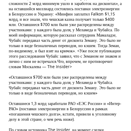
сложности 2 млрд минимум ушло в заработок на дисконтах», а
на оставшийся миллиард состоялись поставки электроэнергии
в Белоруссию и Украину: «Минфин заплатил Falkon $1,15
млрд, и все знали, что чешская казна получает только $400
млн. Оставшиеся $700 млн были уже распределены между
участниками: у каждого была доля, у Меламеда и Чубайса. По
моей информации, которую рассказал сотрудник Мамаладзе,
Чубайс передавал часть денег от дисконта Земану. Это было не
только в виде безналичных переводов, но кэшем. Тогда Земан,
по-видимому, и был взят на крючок». <Уже после публикации
этого расследования Чубайс заявил, что с Земаном не знаком и
лично с ним не встречался.Что, впрочем, не противоречит
словам Москалева — The Insider>
«Оставшиеся $700 млн были уже распределены между
участниками: у каждого была доля, у Меламеда и Чубайса.
Чубайс передавал часть денег от дисконта Земану. Это было не
только в виде безналичных переводов, но кэшем»
Оставшиеся 1,3 млрд заработали РАО «ЕЭС России» и «Интер-
РАО» (поставки электроэнергии в Белоруссию в рамках
«погашения чешского долга», кстати, привели к уголовному
делу в этой стране, о чем речь ниже).
По словам источника The Insider, на момент сделки