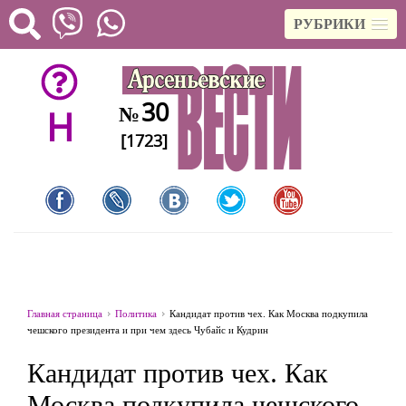
РУБРИКИ
30
№
H
[1723]
Главная страница
Политика
Кандидат против чех. Как Москва подкупила
чешского президента и при чем здесь Чубайс и Кудрин
Кандидат против чех. Как
Москва подкупила чешского