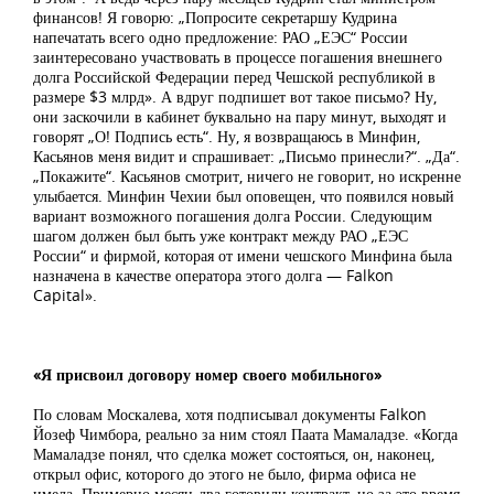
финансов! Я говорю: „Попросите секретаршу Кудрина
напечатать всего одно предложение: РАО „ЕЭС“ России
заинтересовано участвовать в процессе погашения внешнего
долга Российской Федерации перед Чешской республикой в
размере $3 млрд». А вдруг подпишет вот такое письмо? Ну,
они заскочили в кабинет буквально на пару минут, выходят и
говорят „О! Подпись есть“. Ну, я возвращаюсь в Минфин,
Касьянов меня видит и спрашивает: „Письмо принесли?“. „Да“.
„Покажите“. Касьянов смотрит, ничего не говорит, но искренне
улыбается. Минфин Чехии был оповещен, что появился новый
вариант возможного погашения долга России. Следующим
шагом должен был быть уже контракт между РАО „ЕЭС
России“ и фирмой, которая от имени чешского Минфина была
назначена в качестве оператора этого долга — Falkon
Capital».
«Я присвоил договору номер своего мобильного»
По словам Москалева, хотя подписывал документы Falkon
Йозеф Чимбора, реально за ним стоял Паата Мамаладзе. «Когда
Мамаладзе понял, что сделка может состояться, он, наконец,
открыл офис, которого до этого не было, фирма офиса не
имела. Примерно месяц-два готовили контракт, но за это время