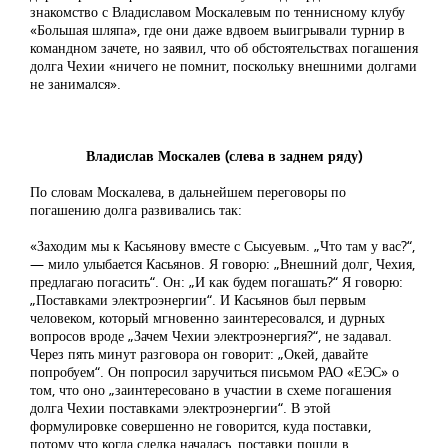
знакомство с Владиславом Москалевым по теннисному клубу
«Большая шляпа», где они даже вдвоем выигрывали турнир в
командном зачете, но заявил, что об обстоятельствах погашения
долга Чехии «ничего не помнит, поскольку внешними долгами
не занимался».
Владислав Москалев (слева в заднем ряду)
По словам Москалева, в дальнейшем переговоры по
погашению долга развивались так:
«Заходим мы к Касьянову вместе с Сысуевым. „Что там у вас?“,
— мило улыбается Касьянов. Я говорю: „Внешний долг, Чехия,
предлагаю погасить“. Он: „И как будем погашать?“ Я говорю:
„Поставками электроэнергии“. И Касьянов был первым
человеком, который мгновенно заинтересовался, и дурных
вопросов вроде „Зачем Чехии электроэнергия?“, не задавал.
Через пять минут разговора он говорит: „Окей, давайте
попробуем“. Он попросил заручиться письмом РАО «ЕЭС» о
том, что оно „заинтересовано в участии в схеме погашения
долга Чехии поставками электроэнергии“. В этой
формулировке совершенно не говорится, куда поставки,
потому что когда сделка началась, поставки пошли в