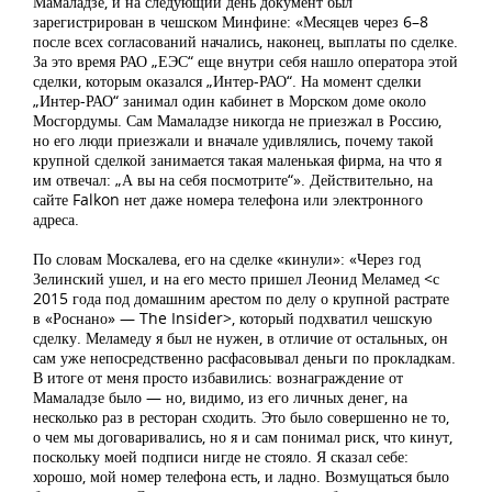
Мамаладзе, и на следующий день документ был
зарегистрирован в чешском Минфине: «Месяцев через 6–8
после всех согласований начались, наконец, выплаты по сделке.
За это время РАО „ЕЭС“ еще внутри себя нашло оператора этой
сделки, которым оказался „Интер-РАО“. На момент сделки
„Интер-РАО“ занимал один кабинет в Морском доме около
Мосгордумы. Сам Мамаладзе никогда не приезжал в Россию,
но его люди приезжали и вначале удивлялись, почему такой
крупной сделкой занимается такая маленькая фирма, на что я
им отвечал: „А вы на себя посмотрите“». Действительно, на
сайте Falkon нет даже номера телефона или электронного
адреса.
По словам Москалева, его на сделке «кинули»: «Через год
Зелинский ушел, и на его место пришел Леонид Меламед <с
2015 года под домашним арестом по делу о крупной растрате
в «Роснано» — The Insider>, который подхватил чешскую
сделку. Меламеду я был не нужен, в отличие от остальных, он
сам уже непосредственно расфасовывал деньги по прокладкам.
В итоге от меня просто избавились: вознаграждение от
Мамаладзе было — но, видимо, из его личных денег, на
несколько раз в ресторан сходить. Это было совершенно не то,
о чем мы договаривались, но я и сам понимал риск, что кинут,
поскольку моей подписи нигде не стояло. Я сказал себе:
хорошо, мой номер телефона есть, и ладно. Возмущаться было