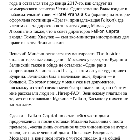
года и оставался там до конца 2017-го, как следует из
коммерческого регистра Чехии. Одновременно Рачач входит в
наблюдательный совет «Hotel Praha a.s.» (юрлицо, на которое
оформлена гостиница «Прага», принадлежащая Falcon), где
членом совета директоров значится Давид Мамаладзе.
Любопытно также, что в совет директоров Falkon Capital
входил Томаш Хнеупек — сын экс-министра иностранных дел
правительства Чехословакии.
Чешский Минфин отказался комментировать The Insider
столь интересные совпадения. Москалев уверен, что Кудрин и
Зелинский также в обиде не остались: «Один раз я
сопровождал Зелинского в Прагу, а затем он уже туда привез
Кудрина. Зелинский был в маленькой доле, Кудрин — в
большой. По этому поводу у меня уже нет документов,
поскольку из этой сделки меня быстро вытеснили, но об этом
мне рассказали люди из „Интер-РАО“. Зелинскому платили за
то, что он познакомил Кудрина с Falkon, Касьянову ничего не
заплатили».
Cделки c Falkon Capital по оставшейся части долга
продолжались и после отставки Михаила Касьянова с поста
премьера , «когда лишь считанное число чиновников изнутри
знали, что такое чешский долг». По словам Владислава
Москалева, в конечном итоге с учетом продаж и «в общей