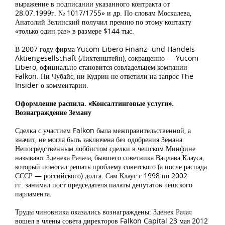
выражение в подписании указанного контракта от
28.07.1999г. № 1017/1755» и др. По словам Москалева,
Анатолий Зелинский получил премию по этому контакту
«только один раз» в размере $144 тыс.
В 2007 году фирма Yucom-Libero Finanz- und Handels
Aktiengesellschaft (Лихтенштейн), сокращенно — Yucom-
Libero, официально становится совладельцем компании
Falkon. Ни Чубайс, ни Кудрин не ответили на запрос The
Insider о комментарии.
Оформление распила. «Консалтинговые услуги».
Вознаграждение Земану
Сделка с участием Falkon была межправительственной, а
значит, не могла быть заключена без одобрения Земана.
Непосредственным лоббистом сделки в чешском Минфине
называют Зденека Рачача, бывшего советника Вацлава Клауса,
который помогал решать проблему советского (а после распада
СССР — российского) долга. Сам Клаус с 1998 по 2002
гг. занимал пост председателя палаты депутатов чешского
парламента.
Труды чиновника оказались вознаграждены: Зденек Рачач
вошел в члены совета директоров Falkon Capital 23 мая 2012