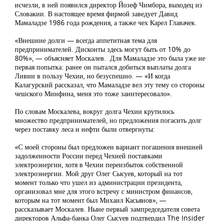
исчезли, в ней появился директор Йозеф Чимбора, выходец из
Словакии. В настоящее время фирмой заведует Давид
Мамаладзе 1986 года рождения, а также чех Карел Главачек.
«Внешние долги — всегда аппетитная тема для
предпринимателей. Дисконты здесь могут быть от 10% до
80%», — объясняет Москалев. Для Мамаладзе это была уже не
первая попытка: ранее он пытался добиться выплаты долга
Ливии в пользу Чехии, но безуспешно. — «И когда
Калагурский рассказал, что Мамаладзе вел эту тему со стороны
чешского Минфина, меня это тоже заинтересовало».
По словам Москалева, вокруг долга Чехии крутилось
множество предпринимателей, но предложения погасить долг
через поставку леса и нефти были отвергнуты:
«С моей стороны был предложен вариант погашения внешней
задолженности России перед Чехией поставками
электроэнергии, хотя в Чехии переизбыток собственной
электроэнергии. Мой друг Олег Сысуев, который на тот
момент только что ушел из администрации президента,
организовал мне для этого встречу с министром финансов,
которым на тот момент был Михаил Касьянов», —
рассказывает Москалев. Ныне первый зампредседателя совета
директоров Альфа-банка Олег Сысуев подтвердил The Insider