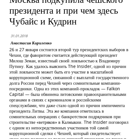
президента и при чем здесь
Чубайс и Кудрин
31.01.2018
Анастасия Кириленко
26 и 27 января состоится второй тур президентских выборов в
Чехии, где фаворитом считается действующий президент
Милош Земан, известный своей лояльностью к Владимиру
Путину. Как удалось выяснить The Insider, одной из причин
этой лояльности может быть его участие в масштабной
коррупционной схеме, связанной с выплатой государственного
долга России перед Чехией через сомнительные компании-
посредники. Одна из этих компаний-прокладок — Falkon
Capital — была обвинена литовскими правоохранительными
органами в связях с криминалом и российскими
спецслужбами, что даже стало одной из причин импичмента
президента Литвы. Эта же компания отметилась в
сомнительных операциях с банкротством подрядчиков при
строительстве «ветряков» в Калмыкии. The Insider поговорил
с одним из непосредственных участников той самой
коррупционной сделки с Чехией, который свидетельствует:
свою долю получил не только чешский президент, но также и