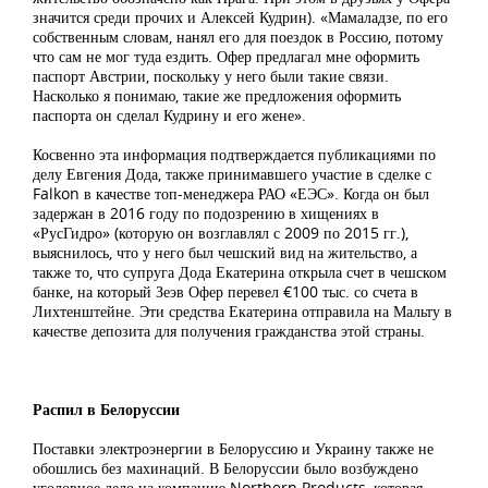
значится среди прочих и Алексей Кудрин). «Мамаладзе, по его
собственным словам, нанял его для поездок в Россию, потому
что сам не мог туда ездить. Офер предлагал мне оформить
паспорт Австрии, поскольку у него были такие связи.
Насколько я понимаю, такие же предложения оформить
паспорта он сделал Кудрину и его жене».
Косвенно эта информация подтверждается публикациями по
делу Евгения Дода, также принимавшего участие в сделке с
Falkon в качестве топ-менеджера РАО «ЕЭС». Когда он был
задержан в 2016 году по подозрению в хищениях в
«РусГидро» (которую он возглавлял с 2009 по 2015 гг.),
выяснилось, что у него был чешский вид на жительство, а
также то, что супруга Дода Екатерина открыла счет в чешском
банке, на который Зеэв Офер перевел €100 тыс. со счета в
Лихтенштейне. Эти средства Екатерина отправила на Мальту в
качестве депозита для получения гражданства этой страны.
Распил в Белоруссии
Поставки электроэнергии в Белоруссию и Украину также не
обошлись без махинаций. В Белоруссии было возбуждено
уголовное дело на компанию Northern Products, которая