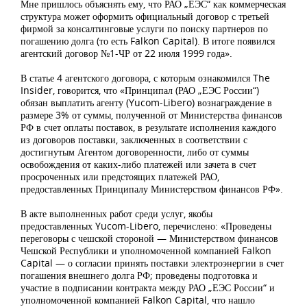
Мне пришлось объяснять ему, что РАО „ЕЭС“ как коммерческая
структура может оформить официальный договор с третьей
фирмой за консалтинговые услуги по поиску партнеров по
погашению долга (то есть Falkon Capital). В итоге появился
агентский договор №1-ЧР от 22 июля 1999 года».
В статье 4 агентского договора, с которым ознакомился The
Insider, говорится, что «Принципал (РАО „ЕЭС России“)
обязан выплатить агенту (Yucom-Libero) вознаграждение в
размере 3% от суммы, полученной от Министерства финансов
РФ в счет оплаты поставок, в результате исполнения каждого
из договоров поставки, заключенных в соответствии с
достигнутым Агентом договоренности, либо от суммы
освобождения от каких-либо платежей или зачета в счет
просроченных или предстоящих платежей РАО,
предоставленных Принципалу Министерством финансов РФ».
В акте выполненных работ среди услуг, якобы
предоставленных Yucom-Libero, перечислено: «Проведены
переговоры с чешской стороной — Министерством финансов
Чешской Республики и уполномоченной компанией Falkon
Capital — о согласии принять поставки электроэнергии в счет
погашения внешнего долга РФ; проведены подготовка и
участие в подписании контракта между РАО „ЕЭС России“ и
уполномоченной компанией Falkon Capital, что нашло