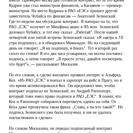
Кудрин уже стал министром финансов, а Касьянов — премьер-
министром. На место Кудрина в РАО «ЕЭС» пришел другой
заместитель Чубайса по финансам — Анатолий Зелинский.
Где-то неделю мы обсуждали контракт. Я напирал на то, что
РАО „ЕЭС“ получит от Минфина аванс в $5 млн. Зелинский
доложил Чубайсу, и тот ему сказал: „Работай“. После нашей
четвертой или пятой встречи Зелинский сказал: «Я завтра в 10
утра подпишу», и я обнадежил Мамаладзе. Но на следующий
день он говорит: „Я не подпишу, я боюсь“. Тут я второй раз
сполз по стенке! Я его два часа уговаривал, он молча поставил
подпись, а затем говорит: „Я просто устал, давайте посмотрим,
что будет“», — рассказывает Москалев.
По его словам, к сделке внезапно проявил интерес и Альфред
Кох. «Из РАО „ЕЭС“ я поехал в аэропорт на рейс в Прагу, но в
это время активизировался Кох. Он предложил мне, чтобы
контракт подписал не Зелинский, но Андрей Раппопорт,
который тоже имел право подписи в РАО „ЕЭС“. Я понял, что
Кох и Раппопорт собираются перетянуть одеяло на себя. От
Коха даже прозвучала такая фраза: „Слава, а ты кто такой?“. Но
подпись Зелинского уже была получена, и им не удалось
поучаствовать в сделке».
По словам Москалева, он передал подписанный контракт