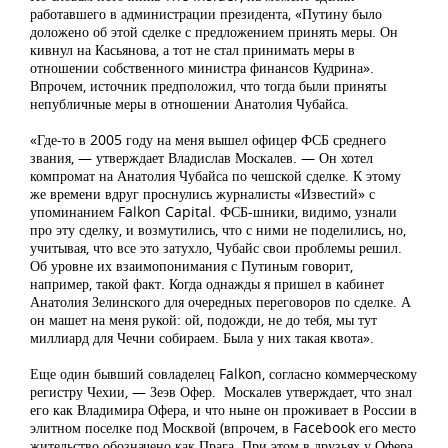
работавшего в администрации президента, «Путину было
доложено об этой сделке с предложением принять меры. Он
кивнул на Касьянова, а тот не стал принимать меры в
отношении собственного министра финансов Кудрина».
Впрочем, источник предположил, что тогда были приняты
непубличные меры в отношении Анатолия Чубайса.
«Где-то в 2005 году на меня вышел офицер ФСБ среднего
звания, — утверждает Владислав Москалев. — Он хотел
компромат на Анатолия Чубайса по чешской сделке. К этому
же времени вдруг проснулись журналисты «Известий» с
упоминанием Falkon Capital. ФСБ-шники, видимо, узнали
про эту сделку, и возмутились, что с ними не поделились, но,
учитывая, что все это затухло, Чубайс свои проблемы решил.
Об уровне их взаимопонимания с Путиным говорит,
например, такой факт. Когда однажды я пришел в кабинет
Анатолия Зелинского для очередных переговоров по сделке. А
он машет на меня рукой: ой, подожди, не до тебя, мы тут
миллиард для Чечни собираем. Была у них такая квота».
Еще один бывший совладелец Falkon, согласно коммерческому
регистру Чехии, — Зеэв Офер. Москалев утверждает, что знал
его как Владимира Офера, и что ныне он проживает в России в
элитном поселке под Москвой (впрочем, в Facebook его место
жительство обозначено как Прага. При этом в друзьях у Офера