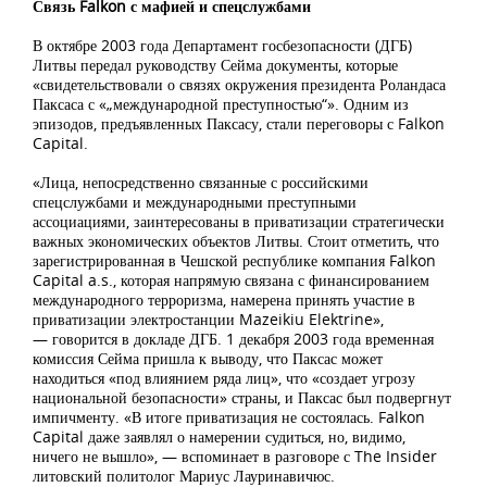
Связь Falkon с мафией и спецслужбами
В октябре 2003 года Департамент госбезопасности (ДГБ)
Литвы передал руководству Сейма документы, которые
«свидетельствовали о связях окружения президента Роландаса
Паксаса с «„международной преступностью“». Одним из
эпизодов, предъявленных Паксасу, стали переговоры с Falkon
Capital.
«Лица, непосредственно связанные с российскими
спецслужбами и международными преступными
ассоциациями, заинтересованы в приватизации стратегически
важных экономических объектов Литвы. Стоит отметить, что
зарегистрированная в Чешской республике компания Falkon
Capital a.s., которая напрямую связана с финансированием
международного терроризма, намерена принять участие в
приватизации электростанции Mazeikiu Elektrine»,
— говорится в докладе ДГБ. 1 декабря 2003 года временная
комиссия Сейма пришла к выводу, что Паксас может
находиться «под влиянием ряда лиц», что «создает угрозу
национальной безопасности» страны, и Паксас был подвергнут
импичменту. «В итоге приватизация не состоялась. Falkon
Capital даже заявлял о намерении судиться, но, видимо,
ничего не вышло», — вспоминает в разговоре с The Insider
литовский политолог Мариус Лауринавичюс.