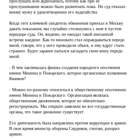
прослушать всю аудиозапись, потому как при ее
прослушивании можно было развенчать ложь. Но суд отказал
моему мужу в удовлетворении его ходатайства.
Когда этот ключевой свидетель обвинения приехал в Москву
давать показания, мы случайно столкнулись с ним в пустом
коридоре суда. Он, видимо, не ожидал такой внезапной
встречи наедине. Как-то виновато стал оправдываться передо
мной, говоря, что у него проводили обыск, и ему вдруг стало
страшно. Будто заранее пытался загладить свою вину передо
мной.
- В чем заключалась фишка создания народного ополчения
имени Минина и Пожарского, которое организовал полковник
Квачков?
- Можно по-разному относиться к общественному ополчению
имени Минина и Пожарского. Организация являлась
общественным движением, которое не обязательно
регистрировать. Мы открыто заявляли во все государственные
органы, что такое движение существует.
Его деятельность была направлена против коррупции в армии.
В свое время министр обороны Сердюков, считаю, разорил
армию.