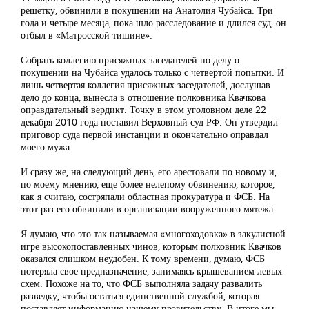
решетку, обвинили в покушении на Анатолия Чубайса. Три
года и четыре месяца, пока шло расследование и длился суд, он
отбыл в «Матросской тишине».
Собрать коллегию присяжных заседателей по делу о
покушении на Чубайса удалось только с четвертой попытки. И
лишь четвертая коллегия присяжных заседателей, дослушав
дело до конца, вынесла в отношение полковника Квачкова
оправдательный вердикт. Точку в этом уголовном деле 22
декабря 2010 года поставил Верховный суд РФ. Он утвердил
приговор суда первой инстанции и окончательно оправдал
моего мужа.
И сразу же, на следующий день, его арестовали по новому и,
по моему мнению, еще более нелепому обвинению, которое,
как я считаю, состряпали областная прокуратура и ФСБ. На
этот раз его обвинили в организации вооруженного мятежа.
Я думаю, что это так называемая «многоходовка» в закулисной
игре высокопоставленных чинов, которым полковник Квачков
оказался слишком неудобен. К тому времени, думаю, ФСБ
потеряла свое предназначение, занимаясь крышеванием левых
схем. Похоже на то, что ФСБ выполняла задачу развалить
разведку, чтобы остаться единственной службой, которая
поставляет информацию нашему правительству. В итоге мы