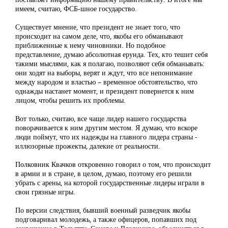
имеем, считаю, ФСБ-шное государство.
Существует мнение, что президент не знает того, что
происходит на самом деле, что, якобы его обманывают
приближенные к нему чиновники. Но подобное
представление, думаю абсолютная ерунда. Тех, кто тешит себя
такими мыслями, как я полагаю, позволяют себя обманывать:
они ходят на выборы, верят и ждут, что все непонимание
между народом и властью – временное обстоятельство, что
однажды настанет момент, и президент повернется к ним
лицом, чтобы решить их проблемы.
Вот только, считаю, все чаще лидер нашего государства
поворачивается к ним другим местом. Я думаю, что вскоре
люди поймут, что их надежды на главного лидера страны -
иллюзорные прожекты, далекие от реальности.
Полковник Квачков откровенно говорил о том, что происходит
в армии и в стране, в целом, думаю, поэтому его решили
убрать с арены, на которой государственные лидеры играли в
свои грязные игры.
По версии следствия, бывший военный разведчик якобы
подговаривал молодежь, а также офицеров, попавших под