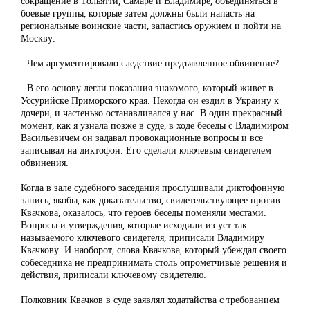
сокращение в Тольятти, Самаре и Владимире, объединяться в
боевые группы, которые затем должны были напасть на
региональные воинские части, запастись оружием и пойти на
Москву.
- Чем аргументировало следствие предъявленное обвинение?
- В его основу легли показания знакомого, который живет в
Уссурийске Приморского края. Некогда он ездил в Украину к
дочери, и частенько останавливался у нас. В один прекрасный
момент, как я узнала позже в суде, в ходе беседы с Владимиром
Васильевичем он задавал провокационные вопросы и все
записывал на диктофон. Его сделали ключевым свидетелем
обвинения.
Когда в зале судебного заседания прослушивали диктофонную
запись, якобы, как доказательство, свидетельствующее против
Квачкова, оказалось, что героев беседы поменяли местами.
Вопросы и утверждения, которые исходили из уст так
называемого ключевого свидетеля, приписали Владимиру
Квачкову. И наоборот, слова Квачкова, который убеждал своего
собеседника не предпринимать столь опрометчивые решения и
действия, приписали ключевому свидетелю.
Полковник Квачков в суде заявлял ходатайства с требованием