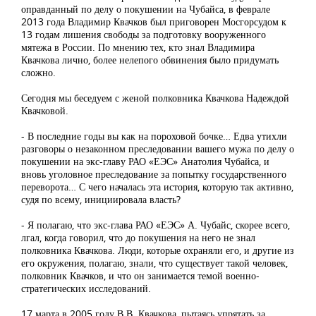
оправданный по делу о покушении на Чубайса, в феврале
2013 года Владимир Квачков был приговорен Мосгорсудом к
13 годам лишения свободы за подготовку вооруженного
мятежа в России. По мнению тех, кто знал Владимира
Квачкова лично, более нелепого обвинения было придумать
сложно.
Сегодня мы беседуем с женой полковника Квачкова Надеждой
Квачковой.
- В последние годы вы как на пороховой бочке… Едва утихли
разговоры о незаконном преследовании вашего мужа по делу о
покушении на экс-главу РАО «ЕЭС» Анатолия Чубайса, и
вновь уголовное преследование за попытку государственного
переворота… С чего началась эта история, которую так активно,
судя по всему, инициировала власть?
- Я полагаю, что экс-глава РАО «ЕЭС» А. Чубайс, скорее всего,
лгал, когда говорил, что до покушения на него не знал
полковника Квачкова. Люди, которые охраняли его, и другие из
его окружения, полагаю, знали, что существует такой человек,
полковник Квачков, и что он занимается темой военно-
стратегических исследований.
17 марта в 2005 году В.В. Квачкова, пытаясь упрятать за