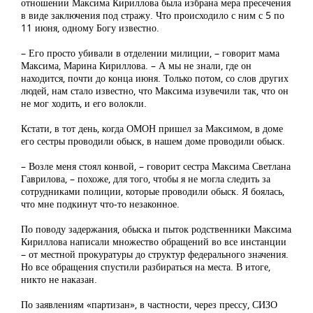
отношении Максима Кириллова была избрана мера пресечения
в виде заключения под стражу. Что происходило с ним с 5 по
11 июня, одному Богу известно.
– Его просто убивали в отделении милиции, – говорит мама
Максима, Марина Кириллова. – А мы не знали, где он
находится, почти до конца июня. Только потом, со слов других
людей, нам стало известно, что Максима изувечили так, что он
не мог ходить, и его волокли.
Кстати, в тот день, когда ОМОН пришел за Максимом, в доме
его сестры проводили обыск, в нашем доме проводили обыск.
– Возле меня стоял конвой, – говорит сестра Максима Светлана
Гаврилова, – похоже, для того, чтобы я не могла следить за
сотрудниками полиции, которые проводили обыск. Я боялась,
что мне подкинут что-то незаконное.
По поводу задержания, обыска и пыток родственники Максима
Кириллова написали множество обращений во все инстанции
– от местной прокуратуры до структур федерального значения.
Но все обращения спустили разбираться на места. В итоге,
никто не наказан.
По заявлениям «партизан», в частности, через прессу, СИЗО