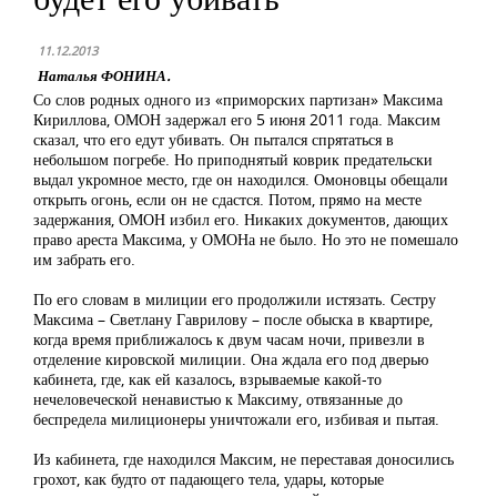
11.12.2013
Наталья ФОНИНА.
Со слов родных одного из «приморских партизан» Максима
Кириллова, ОМОН задержал его 5 июня 2011 года. Максим
сказал, что его едут убивать. Он пытался спрятаться в
небольшом погребе. Но приподнятый коврик предательски
выдал укромное место, где он находился. Омоновцы обещали
открыть огонь, если он не сдастся. Потом, прямо на месте
задержания, ОМОН избил его. Никаких документов, дающих
право ареста Максима, у ОМОНа не было. Но это не помешало
им забрать его.
По его словам в милиции его продолжили истязать. Сестру
Максима – Светлану Гаврилову – после обыска в квартире,
когда время приближалось к двум часам ночи, привезли в
отделение кировской милиции. Она ждала его под дверью
кабинета, где, как ей казалось, взрываемые какой-то
нечеловеческой ненавистью к Максиму, отвязанные до
беспредела милиционеры уничтожали его, избивая и пытая.
Из кабинета, где находился Максим, не переставая доносились
грохот, как будто от падающего тела, удары, которые