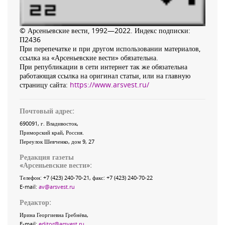
© Арсеньевские вести, 1992—2022. Индекс подписки:
П2436
При перепечатке и при другом использовании материалов,
ссылка на «Арсеньевские вести» обязательна.
При републикации в сети интернет так же обязательна
работающая ссылка на оригинал статьи, или на главную
страницу сайта:
https://www.arsvest.ru/
Почтовый адрес:
690091
, г.
Владивосток
,
Приморский край
,
Россия
.
Переулок Шевченко
, дом 9, 27
Редакция газеты
«
Арсеньевские вести
»:
Телефон:
+7 (423) 240-70-21
, факс:
+7 (423) 240-70-22
E-mail:
av@arsvest.ru
Редактор:
Ирина Георгиевна Гребнёва,
E-mail:
editor@arsvest.ru