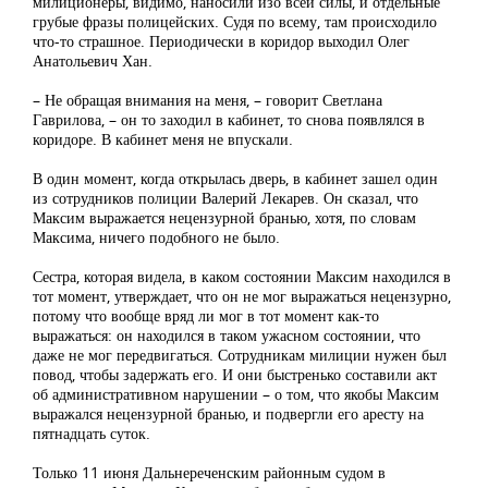
милиционеры, видимо, наносили изо всей силы, и отдельные
грубые фразы полицейских. Судя по всему, там происходило
что-то страшное. Периодически в коридор выходил Олег
Анатольевич Хан.
– Не обращая внимания на меня, – говорит Светлана
Гаврилова, – он то заходил в кабинет, то снова появлялся в
коридоре. В кабинет меня не впускали.
В один момент, когда открылась дверь, в кабинет зашел один
из сотрудников полиции Валерий Лекарев. Он сказал, что
Максим выражается нецензурной бранью, хотя, по словам
Максима, ничего подобного не было.
Сестра, которая видела, в каком состоянии Максим находился в
тот момент, утверждает, что он не мог выражаться нецензурно,
потому что вообще вряд ли мог в тот момент как-то
выражаться: он находился в таком ужасном состоянии, что
даже не мог передвигаться. Сотрудникам милиции нужен был
повод, чтобы задержать его. И они быстренько составили акт
об административном нарушении – о том, что якобы Максим
выражался нецензурной бранью, и подвергли его аресту на
пятнадцать суток.
Только 11 июня Дальнереченским районным судом в