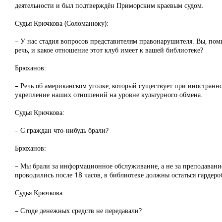
деятельности и был подтверждён Приморским краевым судом.
Судья Крючкова (Соломанюку):
– У нас стадия вопросов представителям правонарушителя. Вы, поми
речь, и какое отношение этот клуб имеет к вашей библиотеке?
Брюханов:
– Речь об американском уголке, который существует при иностранн
укрепление наших отношений на уровне культурного обмена.
Судья Крючкова:
– С граждан что-нибудь брали?
Брюханов:
– Мы брали за информационное обслуживание, а не за преподавание.
проводились после 18 часов, в библиотеке должны остаться гардероб
Судья Крючкова:
– Стоде денежных средств не передавали?