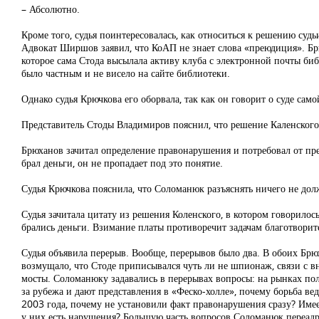
– Абсолютно.
Кроме того, судья поинтересовалась, как относиться к решению суд
Адвокат Ширшов заявил, что КоАП не знает слова «преюдиция». Брюх
которое сама Стода высылала активу клуба с электронной почты биб
было частным и не висело на сайте библиотеки.
Однако судья Крючкова его оборвала, так как он говорит о суде са
Представитель Стоды Владимиров пояснил, что решение Каленского 
Брюханов зачитал определение правонарушения и потребовал от пред
брал деньги, он не пропадает под это понятие.
Судья Крючкова пояснила, что Соломанюк разъяснять ничего не дол
Судья зачитала цитату из решения Коленского, в котором говорилось
брались деньги. Взимание платы противоречит задачам благотворит
Судья объявила перерыв. Вообще, перерывов было два. В обоих Брю
возмущало, что Стоде приписывался чуть ли не шпионаж, связи с в
мосты. Соломанюку задавались в перерывах вопросы: на рынках по
за рубежа и дают представления в «Феско-холле», почему борьба ве
2003 года, почему не установили факт правонарушения сразу? Име
у них есть нарушения? Большую часть вопросов Соломанюк переадр