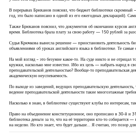
В перерывах Брюханов пояснял, что бюджет библиотеки скромный — 
год, это было написано в одной из его ежегодных деклараций). Са
Также Брюханов пояснил, что документов об окончании курсов англи
время. Библиотека брала плату за свою работу — 150 рублей за разо
Судья Крючкова вынесла решение — приостановить деятельность библ
объявлениями об уроках английского языка в библиотеке. Те самые 
На мой взгляд – это безумие какое-то. На суде никто и не отрицал то
кружки, насколько мне известно. Ибо их цель — набрать народ в с
преподавательской деятельностью? Вообще-то преподавательская дея
академическую неуспеваемость.
По выходе из заведений, ведущих преподавательскую деятельность,
ведение преподавательской деятельности такие многоэтажные требо
Насколько я знаю, в библиотеке существуют клубы по интересам, та
Право на объединение конституционное, оно прописано в 30-й и 3
библиотека деньги за то, что на её территории кто-то собирается —
на неделю. Но кто знает, что будет дальше... Я считаю, это позор 