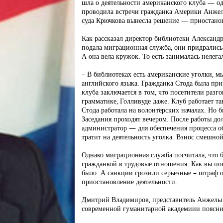
шла о деятельности американского клуба — од
проводила встречи гражданка Америки Анжел
суда Крючкова вынесла решение — приостанов
Как рассказал директор библиотеки Александр
подала миграционная служба, они придрались 
А она вела кружок. То есть занималась нелега
– В библиотеках есть американские уголки, м
английского языка. Гражданка Стода была пр
клуба заключается в том, что посетители разг
грамматике, Голливуде даже. Клуб работает та
Стода работала на волонтёрских началах. Но б
Заседания проходят вечером. После работы до
администратор — для обеспечения процесса об
тратит на деятельность уголка. Взнос смешной
Однако миграционная служба посчитала, что 
гражданкой в трудовые отношения. Как вы пон
было. А санкции грозили серьёзные – штраф 
приостановление деятельности.
Дмитрий Владимиров, представитель Анжелы 
современной гуманитарной академиии поясни