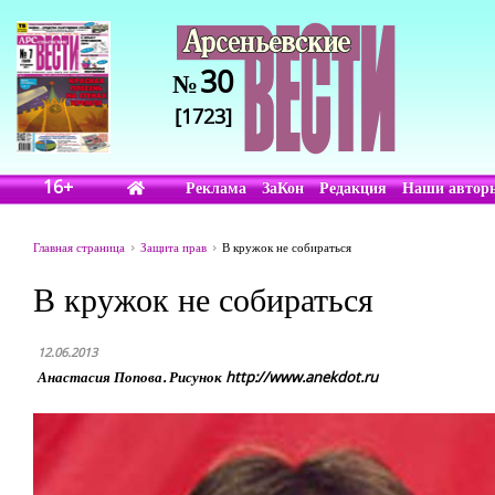
30
№
[1723]
16+
Реклама
ЗаКон
Редакция
Наши автор
Главная страница
Защита прав
В кружок не собираться
В кружок не собираться
12.06.2013
Анастасия Попова. Рисунок http://www.anekdot.ru