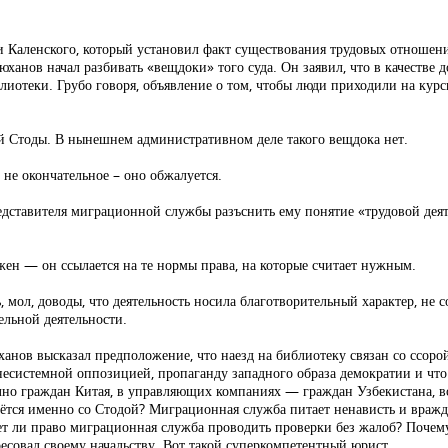
ьи Каленского, который установил факт существования трудовых отношени
анов начал разбивать «вещдоки» того суда. Он заявил, что в качестве 
лиотеки. Грубо говоря, объявление о том, чтобы люди приходили на курс
мой Стоды. В нынешнем административном деле такого вещдока нет.
не окончательное – оно обжалуется.
ставителя миграционной службы разъснить ему понятие «трудовой деятель
жен — он ссылается на те нормы права, на которые считает нужным.
, мол, доводы, что деятельность носила благотворительный характер, не с
ельной деятельности.
ханов высказал предположение, что наезд на библиотеку связан со ссор
несистемной оппозицией, пропаганду западного образа демократии и что 
лно граждан Китая, в управляющих компаниях — граждан Узбекистана, в
дётся именно со Стодой? Миграционная служба питает ненависть и вражд
ет ли право миграционная служба проводить проверки без жалоб? Почему
есовал своему начальству. Вот такой суперкомпетентный юрист.