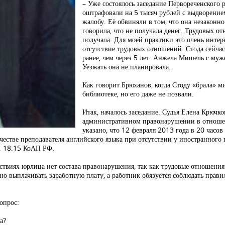
– Уже состоялось заседание Первореченского 
оштрафовали на 5 тысяч рублей с выдворени
жалобу. Её обвиняли в том, что она незаконн
говорила, что не получала денег. Трудовых о
получала. Для моей практики это очень интере
отсутствие трудовых отношений. Стода сейчас
ранее, чем через 5 лет. Анжела Мишель с муж
Уезжать она не планировала.
Как говорит Брюханов, когда Стоду «брала» м
библиотеке, но его даже не позвали.
Итак, началось заседание. Судья Елена Крючко
административном правонарушении в отноше
указано, что 12 февраля 2013 года в 20 часов
стве преподавателя английского языка при отсутствии у иностранного г
. 18.15 КоАП РФ.
ствиях юрлица нет состава правонарушения, так как трудовые отношени
нно выплачивать заработную плату, а работник обязуется соблюдать прави
опрос:
а?