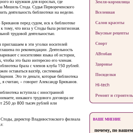
ного из кружков для взрослых, где
Земля-кормилица
а Мишель Стода. Судья Первореченского
ить деятельность библиотеки на неделю.
Вселенная
Салон красоты
 Брюханов перед судом, иск к библиотеке
к тому, что виза у Стоды была религиозная.
Вкусные рецепты
льной трудовой деятельностью.
Спорт
ы приглашаем в эти уголки носителей
иглашена по рекомендации. Деятельность
АВтобан
оваривают с носителями языка об истории,
к, чтобы это было интересно его членам.
Здоровье
иблиотека брала с членов клуба 150 рублей.
лжен оставаться вахтёр, системный
Посиделки
щения. Это те деньги, которые библиотека
, я считаю, – говорит Александр Брюханов.
Hi-tech
библиотека вступила с иностранной
Ремонт и строитель
имаете, никакого трудового договора не
от 250 до 800 тысяч рублей или
Стоды, директор Владивостокского филиала
ВАШЕ МНЕНИЕ
л:
почему, по вашем