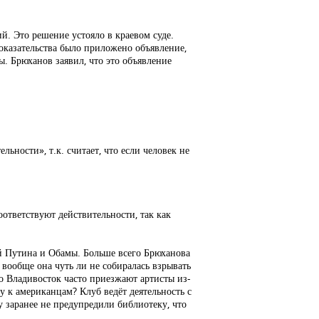
й. Это решение устояло в краевом суде.
доказательства было приложено объявление,
ы. Брюханов заявил, что это объявление
ности», т.к. считает, что если человек не
оответствуют действительности, так как
ой Путина и Обамы. Больше всего Брюханова
вообще она чуть ли не собиралась взрывать
о Владивосток часто приезжают артисты из-
у к американцам? Клуб ведёт деятельность с
 заранее не предупредили библиотеку, что