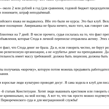
около 2 млн рублей в год (для сравнения, годовой бюджет председател
ми понимаете, штраф неподъёмный.
йского языка не выдавалось. Ибо это были не курсы. Это был клуб. Вела
вое посещение. Американка не брала ничего, мало того, как говорит сам 
иотеки на 7 дней. В числе прочего, судья сослалась на то, что факт пре
объявления, которые Стода в личной переписке отправляла активу. Этих 
т факт, что Стода денег не брала. Да и, если говорить честно, не берут р
вою религиозную организацию, а не «срубить» денег на преподавании. Да
тельность имеет массу требований: должна быть лицензия, должны быть 
 ты получаешь «корочку», которую потом можешь предъявить работодател
вания.
м взрослые люди культурно проводят досуг. Я сама ходила в клуб для пис
1-й статьях Конституции. Хотят люди вышивать крестиком или говорить
 не криминально, на мой взгляд. А вот то, что так просто можно подтяну
для Первореченского суда и для миграционной службы!