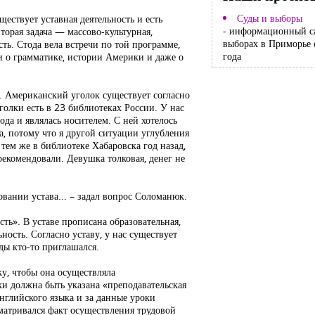
Суды и выборы
ществует уставная деятельность и есть
- информационный с
торая задача — массово-культурная,
выборах в Приморье 
сть. Стода вела встречи по той программе,
года
и о грамматике, истории Америки и даже о
е. Американский уголок существует согласно
олки есть в 23 библиотеках России. У нас
да и являлась носителем. С ней хотелось
а, потому что я другой ситуации углубления
тем же в библиотеке Хабаровска год назад,
рекомендовали. Девушка толковая, денег не
овании устава... – задал вопрос Соломанюк.
ость». В уставе прописана образовательная,
ьность. Согласно уставу, у нас существует
ды кто-то приглашался.
у, чтобы она осуществляла
ки должна быть указана «преподавательская
английского языка и за данные уроки
матривался факт осуществления трудовой