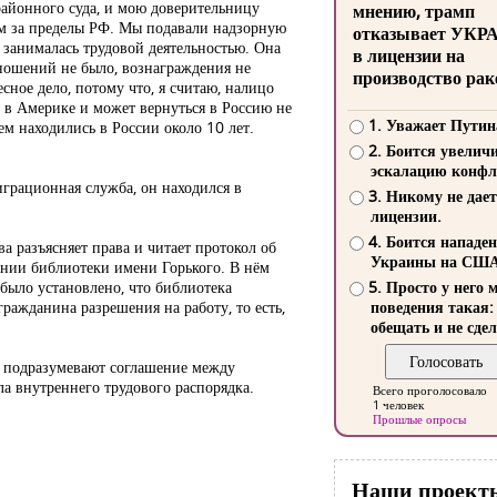
районного суда, и мою доверительницу
мнению, трамп
ем за пределы РФ. Мы подавали надзорную
отказывает УКР
о занималась трудовой деятельностью. Она
в лицензии на
тношений не было, вознаграждения не
производство рак
сное дело, потому что, я считаю, налицо
 в Америке и может вернуться в Россию не
1. Уважает Путин
ем находились в России около 10 лет.
2. Боится увелич
эскалацию конфл
играционная служба, он находился в
3. Никому не дает
лицензии.
4. Боится нападе
ва разъясняет права и читает протокол об
Украины на СШ
нии библиотеки имени Горького. В нём
 было установлено, что библиотека
5. Просто у него 
ражданина разрешения на работу, то есть,
поведения такая:
обещать и не сдел
я подразумевают соглашение между
ла внутреннего трудового распорядка.
Всего проголосовало
1 человек
Прошлые опросы
Наши проект