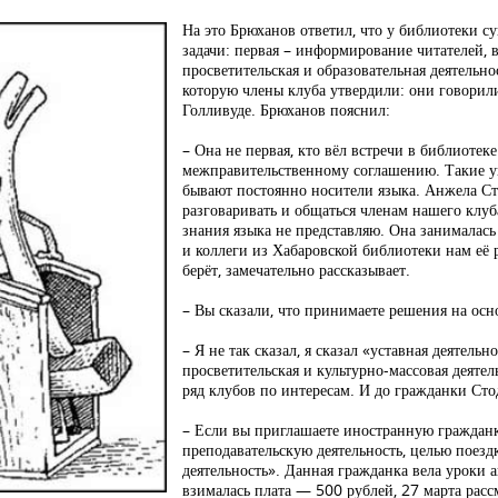
На это Брюханов ответил, что у библиотеки су
задачи: первая – информирование читателей, в
просветительская и образовательная деятельно
которую члены клуба утвердили: они говорил
Голливуде. Брюханов пояснил:
– Она не первая, кто вёл встречи в библиотек
межправительственному соглашению. Такие уг
бывают постоянно носители языка. Анжела Сто
разговаривать и общаться членам нашего клуб
знания языка не представляю. Она занималась 
и коллеги из Хабаровской библиотеки нам её 
берёт, замечательно рассказывает.
– Вы сказали, что принимаете решения на осн
– Я не так сказал, я сказал «уставная деятельн
просветительская и культурно-массовая деятел
ряд клубов по интересам. И до гражданки Сто
– Если вы приглашаете иностранную гражданк
преподавательскую деятельность, целью поезд
деятельность». Данная гражданка вела уроки 
взималась плата — 500 рублей, 27 марта расс