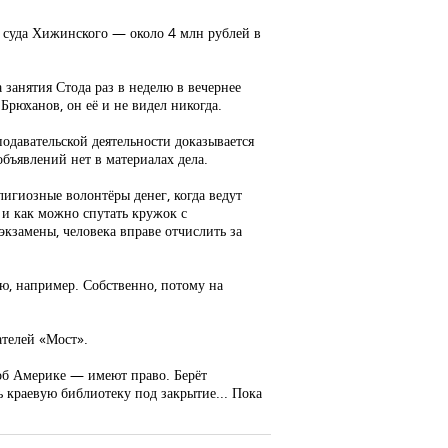
я суда Хижинского — около 4 млн рублей в
 занятия Стода раз в неделю в вечернее
Брюханов, он её и не видел никогда.
подавательской деятельности доказывается
объявлений нет в материалах дела.
елигиозные волонтёры денег, когда ведут
 и как можно спутать кружок с
экзамены, человека вправе отчислить за
ю, например. Собственно, потому на
ателей «Мост».
 об Америке — имеют право. Берёт
ть краевую библиотеку под закрытие... Пока