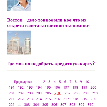
Восток – дело тонкое или кое-что из
секрета взлета китайской экономики
Где можно подобрать кредитную карту?
Предыдущая
1
2
3
4
5
6
7
8
9
10
...
191
192
193
194
195
196
197
198
199
200
206
201
202
203
204
205
207
208
209
210
211
212
213
214
215
216
217
218
219
220
221
...
303
304
305
306
307
308
309
310