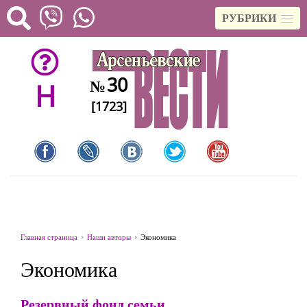
РУБРИКИ
30
№
H
[1723]
Главная страница
Наши авторы
Экономика
Экономика
Резервный фонд семьи