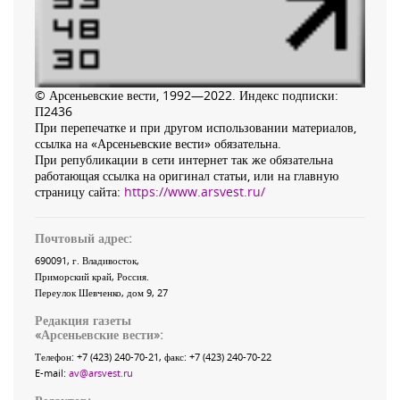
© Арсеньевские вести, 1992—2022. Индекс подписки:
П2436
При перепечатке и при другом использовании материалов,
ссылка на «Арсеньевские вести» обязательна.
При републикации в сети интернет так же обязательна
работающая ссылка на оригинал статьи, или на главную
страницу сайта:
https://www.arsvest.ru/
Почтовый адрес:
690091
, г.
Владивосток
,
Приморский край
,
Россия
.
Переулок Шевченко
, дом 9, 27
Редакция газеты
«
Арсеньевские вести
»:
Телефон:
+7 (423) 240-70-21
, факс:
+7 (423) 240-70-22
E-mail:
av@arsvest.ru