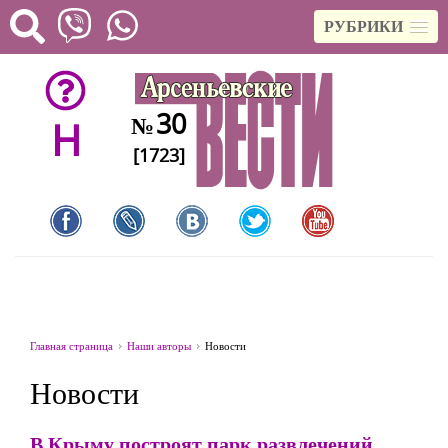
РУБРИКИ
30
№
H
[1723]
Главная страница
Наши авторы
Новости
Новости
В Крыму построят парк развлечений