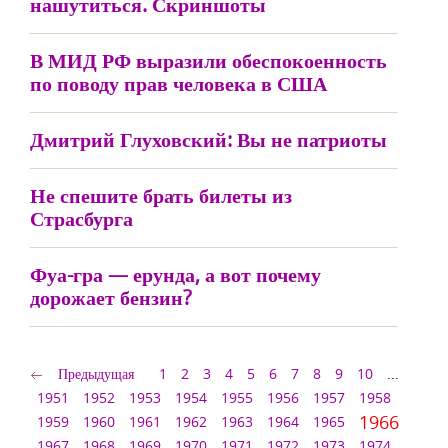
нашутиться. Скриншоты
В МИД РФ выразили обеспокоенность
по поводу прав человека в США
Дмитрий Глуховский: Вы не патриоты
Не спешите брать билеты из
Страсбурга
Фуа-гра — ерунда, а вот почему
дорожает бензин?
Предыдущая
1
2
3
4
5
6
7
8
9
10
...
1951
1952
1953
1954
1955
1956
1957
1958
1966
1959
1960
1961
1962
1963
1964
1965
1967
1968
1969
1970
1971
1972
1973
1974