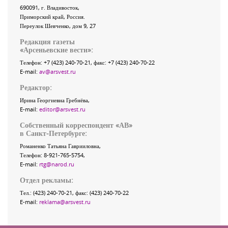
690091
, г.
Владивосток
,
Приморский край
,
Россия
.
Переулок Шевченко
, дом 9, 27
Редакция газеты
«
Арсеньевские вести
»:
Телефон:
+7 (423) 240-70-21
, факс:
+7 (423) 240-70-22
E-mail:
av@arsvest.ru
Редактор:
Ирина Георгиевна Гребнёва,
E-mail:
editor@arsvest.ru
Собственный корреспондент «АВ»
в Санкт-Петербурге:
Романенко Татьяна Гаврииловна,
Телефон: 8-921-765-5754,
E-mail:
rtg@narod.ru
Отдел рекламы:
Тел.: (423) 240-70-21, факс: (423) 240-70-22
E-mail:
reklama@arsvest.ru