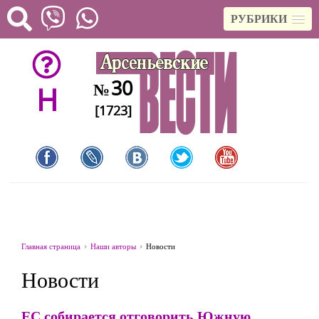
РУБРИКИ
30
№
H
[1723]
Главная страница
Наши авторы
Новости
Новости
ЕС собирается отговорить Южную