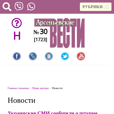
РУБРИКИ
30
№
H
[1723]
Главная страница
Наши авторы
Новости
Новости
Украинские СМИ сообщили о штурме