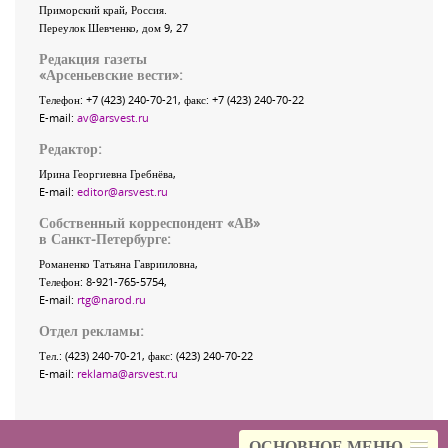
Приморский край
,
Россия
.
Переулок Шевченко
, дом 9, 27
Редакция газеты
«
Арсеньевские вести
»:
Телефон:
+7 (423) 240-70-21
, факс:
+7 (423) 240-70-22
E-mail:
av@arsvest.ru
Редактор:
Ирина Георгиевна Гребнёва,
E-mail:
editor@arsvest.ru
Собственный корреспондент «АВ»
в Санкт-Петербурге:
Романенко Татьяна Гаврииловна,
Телефон: 8-921-765-5754,
E-mail:
rtg@narod.ru
Отдел рекламы:
Тел.: (423) 240-70-21, факс: (423) 240-70-22
E-mail:
reklama@arsvest.ru
ОСНОВНОЕ МЕНЮ