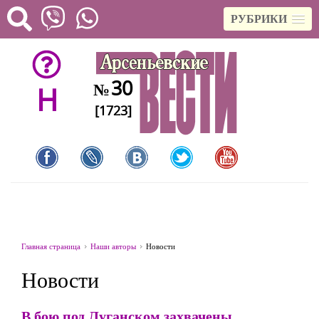
РУБРИКИ
30
№
H
[1723]
Главная страница
Наши авторы
Новости
Новости
В бою под Луганском захвачены