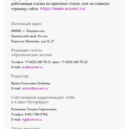
работающая ссылка на оригинал статьи, или на главную
страницу сайта:
https://www.arsvest.ru/
Почтовый адрес:
690091
, г.
Владивосток
,
Приморский край
,
Россия
.
Переулок Шевченко
, дом 9, 27
Редакция газеты
«
Арсеньевские вести
»:
Телефон:
+7 (423) 240-70-21
, факс:
+7 (423) 240-70-22
E-mail:
av@arsvest.ru
Редактор:
Ирина Георгиевна Гребнёва,
E-mail:
editor@arsvest.ru
Собственный корреспондент «АВ»
в Санкт-Петербурге:
Романенко Татьяна Гаврииловна,
Телефон: 8-921-765-5754,
E-mail:
rtg@narod.ru
Отдел рекламы: