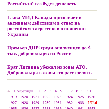
Российский газ будет дешеветь
Глава МИД Канады призывает к
активным действиям в ответ на
российскую агрессию в отношении
Украины
Премьер ДНР: среди ополченцев до 4
тыс. добровольцев из России
Брат Литвина убежал из зоны АТО.
Добровольцы готовы его расстрелять
Предыдущая
1
2
3
4
5
6
7
8
9
10
...
1919
1920
1921
1922
1923
1924
1925
1926
1934
1927
1928
1929
1930
1931
1932
1933
1935
1936
1937
1938
1939
1940
1941
1942