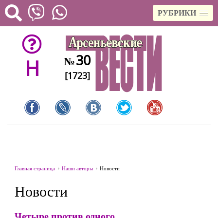
РУБРИКИ
30
№
H
[1723]
Главная страница
Наши авторы
Новости
Новости
Четыре против одного