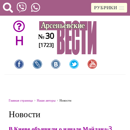
РУБРИКИ
30
№
H
[1723]
Главная страница
Наши авторы
Новости
Новости
В Киеве объявили о начале Майдана-3