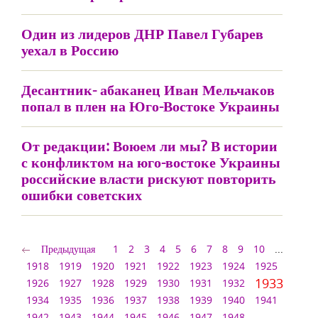
Один из лидеров ДНР Павел Губарев
уехал в Россию
Десантник- абаканец Иван Мельчаков
попал в плен на Юго-Востоке Украины
От редакции: Воюем ли мы? В истории
с конфликтом на юго-востоке Украины
российские власти рискуют повторить
ошибки советских
Предыдущая
1
2
3
4
5
6
7
8
9
10
...
1918
1919
1920
1921
1922
1923
1924
1925
1933
1926
1927
1928
1929
1930
1931
1932
1934
1935
1936
1937
1938
1939
1940
1941
1942
1943
1944
1945
1946
1947
1948
...