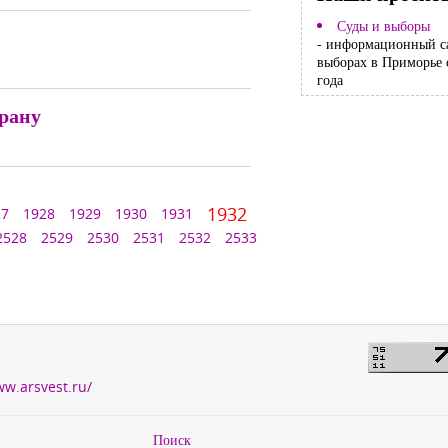
Суды и выборы
- информационный с
выборах в Приморье 
года
трану
1932
27
1928
1929
1930
1931
2528
2529
2530
2531
2532
2533
ww.arsvest.ru/
Поиск