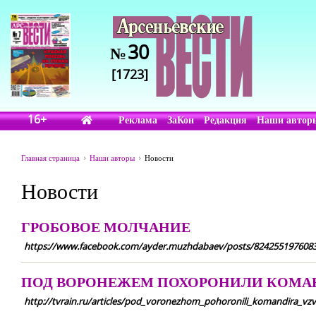
30
№
[1723]
16+
Реклама
ЗаКон
Редакция
Наши автор
Главная страница
Наши авторы
Новости
Новости
ГРОБОВОЕ МОЛЧАНИЕ
https://www.facebook.com/ayder.muzhdabaev/posts/824255197608
ПОД ВОРОНЕЖЕМ ПОХОРОНИЛИ КОМАН
http://tvrain.ru/articles/pod_voronezhom_pohoronili_komandira_v