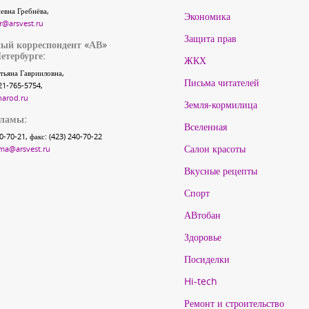
евна Гребнёва,
Экономика
r@arsvest.ru
Защита прав
ый корреспондент «АВ»
етербурге:
ЖКХ
тьяна Гаврииловна,
Письма читателей
21-765-5754,
narod.ru
Земля-кормилица
кламы:
Вселенная
40-70-21, факс: (423) 240-70-22
Салон красоты
ma@arsvest.ru
Вкусные рецепты
Спорт
АВтобан
Здоровье
Посиделки
Hi-tech
Ремонт и строительство