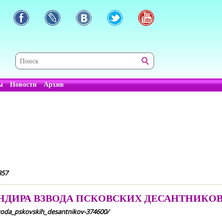
ы
Новости
Архив
357
ДИРА ВЗВОДА ПСКОВСКИХ ДЕСАНТНИКО
zvoda_pskovskih_desantnikov-374600/