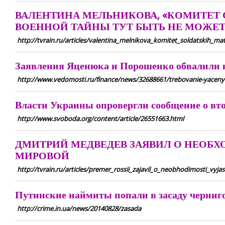
ВАЛЕНТИНА МЕЛЬНИКОВА, «КОМИТЕТ 
ВОЕННОЙ ТАЙНЫ ТУТ БЫТЬ НЕ МОЖЕ
http://tvrain.ru/articles/valentina_melnikova_komitet_soldatskih_
Заявления Яценюка и Порошенко обвалили к
http://www.vedomosti.ru/finance/news/32688661/trebovanie-yacenyuk
Власти Украины опровергли сообщение о вт
http://www.svoboda.org/content/article/26551663.html
ДМИТРИЙ МЕДВЕДЕВ ЗАЯВИЛ О НЕОБХ
МИРОВОЙ
http://tvrain.ru/articles/premer_rossii_zajavil_o_neobhodimosti_vyj
Путинские наймиты попали в засаду черниг
http://crime.in.ua/news/20140828/zasada