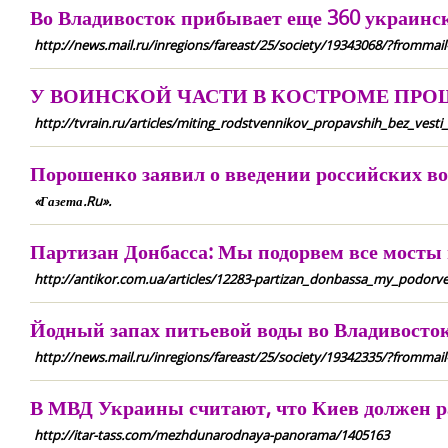
Во Владивосток прибывает еще 360 украинс
http://news.mail.ru/inregions/fareast/25/society/19343068/?frommail
У ВОИНСКОЙ ЧАСТИ В КОСТРОМЕ ПР
http://tvrain.ru/articles/miting_rodstvennikov_propavshih_bez_ves
Порошенко заявил о введении российских в
«Газета.Ru».
Партизан Донбасса: Мы подорвем все мосты и
http://antikor.com.ua/articles/12283-partizan_donbassa_my_podorv
Йодный запах питьевой воды во Владивосток
http://news.mail.ru/inregions/fareast/25/society/19342335/?frommail
В МВД Украины считают, что Киев должен р
http://itar-tass.com/mezhdunarodnaya-panorama/1405163