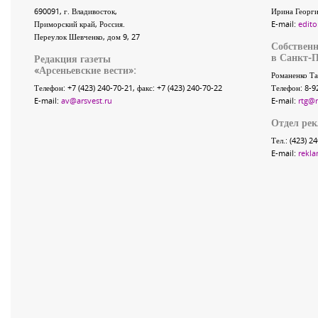
690091
, г.
Владивосток
,
Ирина Георги
Приморский край
,
Россия
.
E-mail:
edito
Переулок Шевченко
, дом 9, 27
Собственн
в Санкт-П
Редакция газеты
«
Арсеньевские вести
»:
Романенко Та
Телефон:
+7 (423) 240-70-21
, факс:
+7 (423) 240-70-22
Телефон: 8-9
E-mail:
av@arsvest.ru
E-mail:
rtg@
Отдел ре
Тел.: (423) 2
E-mail:
rekla