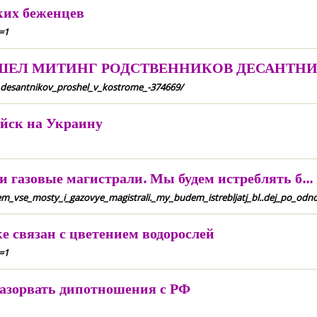
ких беженцев
=1
ОШЕЛ МИТИНГ РОДСТВЕННИКОВ ДЕСАНТН
ti_desantnikov_proshel_v_kostrome_-374669/
ойск на Украину
 газовые магистрали. Мы будем истреблять б...
em_vse_mosty_i_gazovye_magistrali._my_budem_istrebljatj_bl..dej_po_od
е связан с цветением водорослей
=1
азорвать дипотношения с РФ