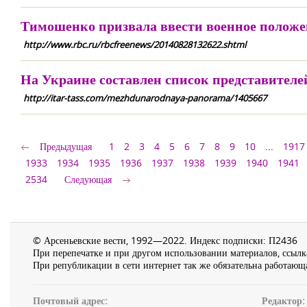
Тимошенко призвала ввести военное положе
http://www.rbc.ru/rbcfreenews/20140828132622.shtml
На Украине составлен список представителе
http://itar-tass.com/mezhdunarodnaya-panorama/1405667
Предыдущая
1
2
3
4
5
6
7
8
9
10
...
1917
1933
1934
1935
1936
1937
1938
1939
1940
1941
2534
Следующая
© Арсеньевские вести, 1992—2022. Индекс подписки: П2436
При перепечатке и при другом использовании материалов, ссылка
При републикации в сети интернет так же обязательна работающа
Почтовый адрес:
Редактор: