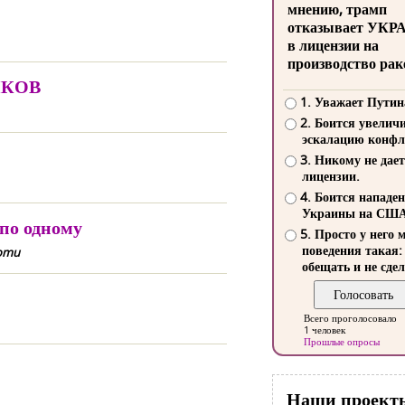
мнению, трамп
отказывает УКР
в лицензии на
производство рак
ИКОВ
1. Уважает Путин
2. Боится увелич
эскалацию конфл
3. Никому не дает
лицензии.
4. Боится нападе
Украины на СШ
 по одному
5. Просто у него 
поведения такая:
nomu
обещать и не сдел
Всего проголосовало
1 человек
Прошлые опросы
Наши проект