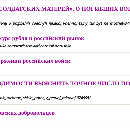
СОЛДАТСКИХ МАТЕРЕЙ», О ПОГИБШИХ В
Т
materej_o_pogibshih_voennyh_nikakoj_voennoj_tajny_tut_byt_ne_mozhet-37
урс рубля и российский рынок
a-zamorozit-vse-aktivy-rossii-obrushilo
оржении российских войск
ОДИМОСТИ ВЫЯСНИТЬ ТОЧНОЕ ЧИСЛО ПО
asnit_tochnoe_chislo_poter_v_pervoj_mirovoj-374668/
овских добровольцев