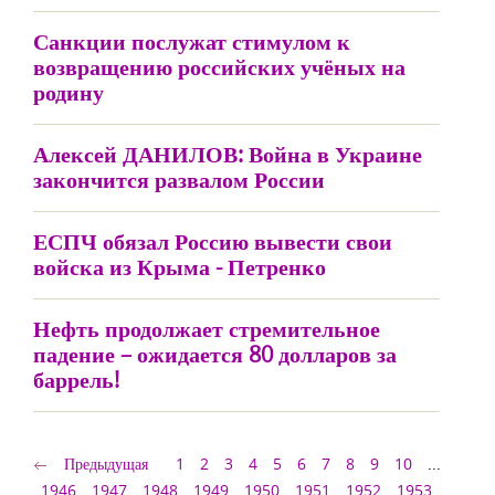
Санкции послужат стимулом к
возвращению российских учёных на
родину
Алексей ДАНИЛОВ: Война в Украине
закончится развалом России
ЕСПЧ обязал Россию вывести свои
войска из Крыма - Петренко
Нефть продолжает стремительное
падение – ожидается 80 долларов за
баррель!
Предыдущая
1
2
3
4
5
6
7
8
9
10
...
1946
1947
1948
1949
1950
1951
1952
1953