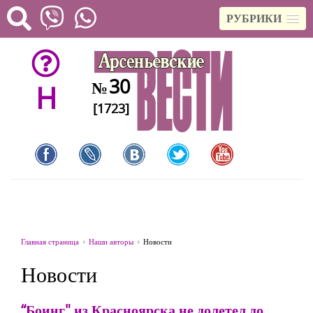
РУБРИКИ
30
№
H
[1723]
Главная страница
Наши авторы
Новости
Новости
“Боинг" из Красноярска не долетел до