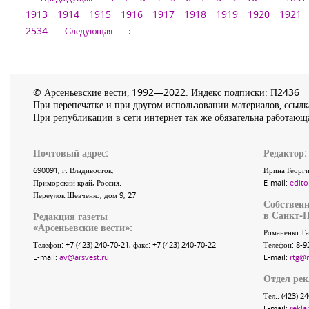
1913
1914
1915
1916
1917
1918
1919
1920
1921
2534
Следующая
© Арсеньевские вести, 1992—2022. Индекс подписки: П2436
При перепечатке и при другом использовании материалов, ссылка
При републикации в сети интернет так же обязательна работающа
Почтовый адрес:
Редактор:
690091
, г.
Владивосток
,
Ирина Георги
Приморский край
,
Россия
.
E-mail:
edito
Переулок Шевченко
, дом 9, 27
Собственн
в Санкт-П
Редакция газеты
«
Арсеньевские вести
»:
Романенко Та
Телефон:
+7 (423) 240-70-21
, факс:
+7 (423) 240-70-22
Телефон: 8-9
E-mail:
av@arsvest.ru
E-mail:
rtg@
Отдел ре
Тел.: (423) 2
E-mail:
rekla