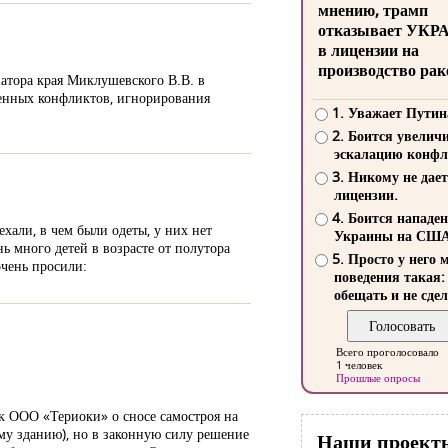
мнению, трамп
отказывает УКР
в лицензии на
производство рак
натора края Миклушевского В.В. в
женных конфликтов, игнорирования
1. Уважает Путин
2. Боится увелич
эскалацию конфл
3. Никому не дает
лицензии.
4. Боится нападе
хали, в чем были одеты, у них нет
Украины на СШ
нь много детей в возрасте от полутора
5. Просто у него 
очень просили:
поведения такая:
обещать и не сдел
Всего проголосовало
1 человек
Прошлые опросы
 к ООО «Териоки» о сносе самостроя на
му зданию), но в законную силу решение
Наши проект