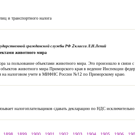
лиц и транспортного налога
сударственной гражданской службы РФ 2 класса Л.Н.Лепий
ъектами животного мира
ора за пользование объектами животного мира. Это произошло в связи с
 объектов животного мира Приморского края в ведение Инспекции феде
ся на налоговом учете в МИФНС России №12 по Приморскому краю.
язывает налогоплательщиков сдавать декларацию по НДС исключительно
1898
1899
1900
1901
1902
1903
1904
1905
1906
19