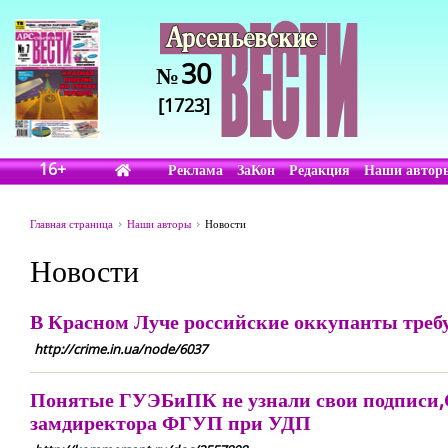
30
№
[1723]
16+
Реклама
ЗаКон
Редакция
Наши автор
Главная страница
Наши авторы
Новости
Новости
В Красном Луче российские оккупанты треб
http://crime.in.ua/node/6037
Понятые ГУЭБиПК не узнали свои подписи,
замдиректора ФГУП при УДП