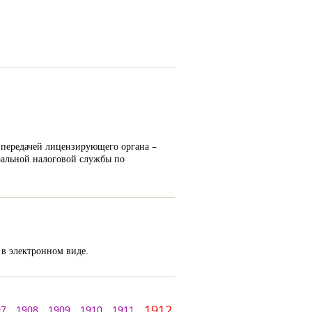
 передачей лицензирующего органа –
ральной налоговой службы по
 в электронном виде.
1912
07
1908
1909
1910
1911