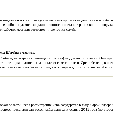
 подали заявку на проведение митинга протеста на действия и.о. губер
ных войн – краевого координационного совета ветеранов войн и воору
я рабочих мест для ветеранов и членов их семей.
ния Щербаков Алексей.
рибное, на встречу с беженцами (82 чел) из Донецкой области. Они прие
питание, проживание и т. д., остается совсем ничего. Среди беженцев оче
сть, помогите, хотя бы немногим, как говорится, с миру по нитке. Люди 
ской области начал рассмотрение иска государства в лице Стройнадзора
процесс представители госсслужбы выиграли осенью 2013 года (по второ