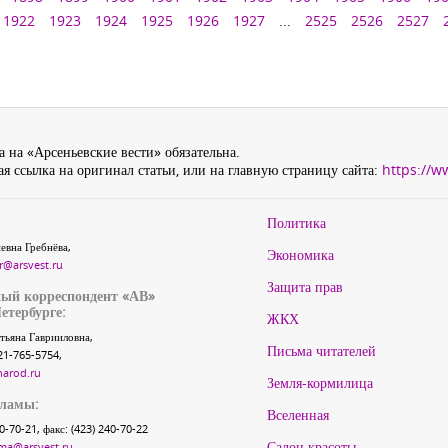
1922
1923
1924
1925
1926
1927
...
2525
2526
2527
 на «Арсеньевские вести» обязательна.
я ссылка на оригинал статьи, или на главную страницу сайта:
https://w
Политика
евна Гребнёва,
Экономика
r@arsvest.ru
Защита прав
ый корреспондент «АВ»
етербурге:
ЖКХ
тьяна Гаврииловна,
Письма читателей
21-765-5754,
narod.ru
Земля-кормилица
кламы:
Вселенная
40-70-21, факс: (423) 240-70-22
Салон красоты
ma@arsvest.ru