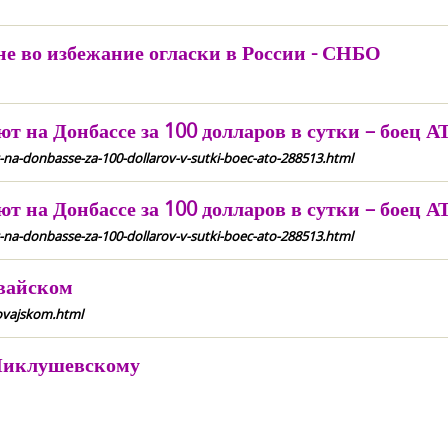
не во избежание огласки в России - СНБО
т на Донбассе за 100 долларов в сутки – боец А
t-na-donbasse-za-100-dollarov-v-sutki-boec-ato-288513.html
т на Донбассе за 100 долларов в сутки – боец А
t-na-donbasse-za-100-dollarov-v-sutki-boec-ato-288513.html
вайском
lovajskom.html
 Миклушевскому