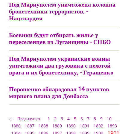
Под Мариуполем уничтожена колонна
бронетехники террористов, -
Нацгвардия
Боевики будут отбирать жилье у
переселенцев из Луганщины - СНБО
Под Мариуполем украинские воины
уничтожили два грузовика с пехотой
врага и их бронетехнику, - Геращенко
Порошенко обнародовал 14 пунктов
мирного плана для Донбасса
Предыдущая
1
2
3
4
5
6
7
8
9
10
...
1886
1887
1888
1889
1890
1891
1892
1893
1901
1894
1895
1896
1897
1898
1899
1900