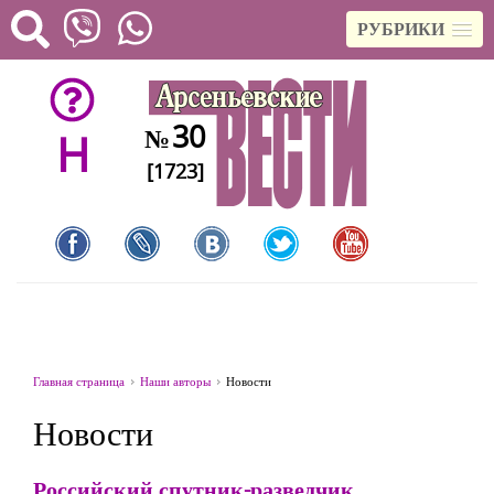
РУБРИКИ
30
№
H
[1723]
Главная страница
Наши авторы
Новости
Новости
Российский спутник-разведчик