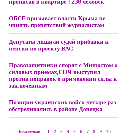
прописав в квартире 1238 человек
ОБСЕ призывает власти Крыма не
чинить препятствий журналистам
Депутаты лишили судей прибавки к
пенсии по проекту ВАС
Правозащитники спорят с Минюстом о
силовых приемах,СПЧ выступил
против поправок о применении силы к
заключенным
Позиции украинских войск четыре раз
обстреливались в районе Донецка
Предыдущая
1
2
3
4
5
6
7
8
9
10
...