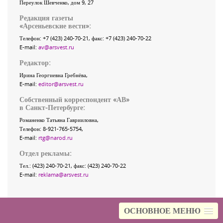
Переулок Шевченко
, дом 9, 27
Редакция газеты
«
Арсеньевские вести
»:
Телефон:
+7 (423) 240-70-21
, факс:
+7 (423) 240-70-22
E-mail:
av@arsvest.ru
Редактор:
Ирина Георгиевна Гребнёва,
E-mail:
editor@arsvest.ru
Собственный корреспондент «АВ»
в Санкт-Петербурге:
Романенко Татьяна Гаврииловна,
Телефон: 8-921-765-5754,
E-mail:
rtg@narod.ru
Отдел рекламы:
Тел.: (423) 240-70-21, факс: (423) 240-70-22
E-mail:
reklama@arsvest.ru
ОСНОВНОЕ МЕНЮ