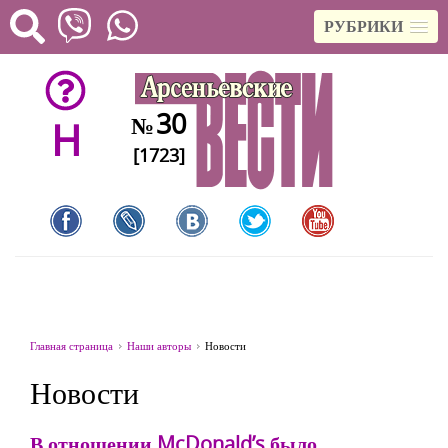
РУБРИКИ
30
№
H
[1723]
Главная страница
Наши авторы
Новости
Новости
В отношении McDonald’s было