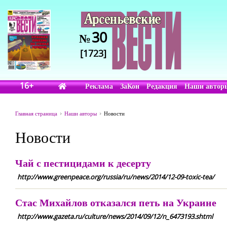
30
№
[1723]
16+
Реклама
ЗаКон
Редакция
Наши автор
Главная страница
Наши авторы
Новости
Новости
Чай с пестицидами к десерту
http://www.greenpeace.org/russia/ru/news/2014/12-09-toxic-tea/
Стас Михайлов отказался петь на Украине
http://www.gazeta.ru/culture/news/2014/09/12/n_6473193.shtml