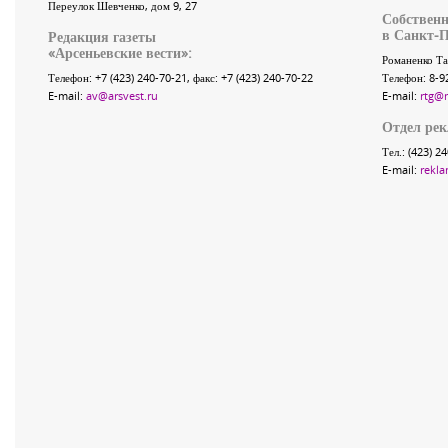
Переулок Шевченко
, дом 9, 27
Собственн
в Санкт-П
Редакция газеты
«
Арсеньевские вести
»:
Романенко Та
Телефон:
+7 (423) 240-70-21
, факс:
+7 (423) 240-70-22
Телефон: 8-9
E-mail:
av@arsvest.ru
E-mail:
rtg@
Отдел ре
Тел.: (423) 2
E-mail:
rekla