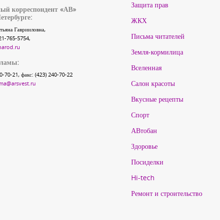
Защита прав
ый корреспондент «АВ»
етербурге:
ЖКХ
тьяна Гаврииловна,
Письма читателей
21-765-5754,
narod.ru
Земля-кормилица
кламы:
Вселенная
40-70-21, факс: (423) 240-70-22
Салон красоты
ma@arsvest.ru
Вкусные рецепты
Спорт
АВтобан
Здоровье
Посиделки
Hi-tech
Ремонт и строительство