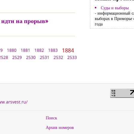
Суды и выборы
- информационный с
выборах в Приморье 
и идти на прорыв»
года
1884
79
1880
1881
1882
1883
2528
2529
2530
2531
2532
2533
ww.arsvest.ru/
Поиск
Архив номеров