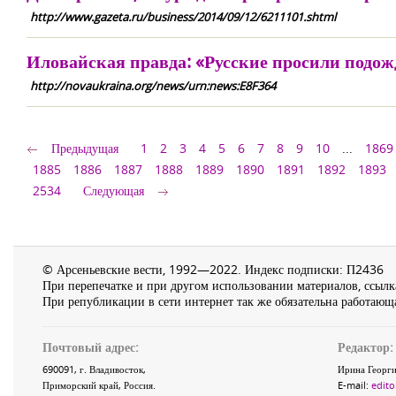
http://www.gazeta.ru/business/2014/09/12/6211101.shtml
Иловайская правда: «Русские просили подож
http://novaukraina.org/news/urn:news:E8F364
Предыдущая
1
2
3
4
5
6
7
8
9
10
...
1869
1885
1886
1887
1888
1889
1890
1891
1892
1893
2534
Следующая
© Арсеньевские вести, 1992—2022. Индекс подписки: П2436
При перепечатке и при другом использовании материалов, ссылка
При републикации в сети интернет так же обязательна работающа
Почтовый адрес:
Редактор:
690091
, г.
Владивосток
,
Ирина Георги
Приморский край
,
Россия
.
E-mail:
edito