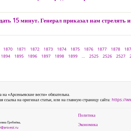
дать 15 минут. Генерал приказал нам стрелять 
1870
1871
1872
1873
1874
1875
1876
1877
1878
18
1894
1895
1896
1897
1898
1899
...
2525
2526
2527
 на «Арсеньевские вести» обязательна.
я ссылка на оригинал статьи, или на главную страницу сайта:
https://w
Политика
евна Гребнёва,
Экономика
r@arsvest.ru