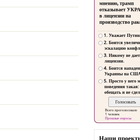
мнению, трамп
отказывает УКР
в лицензии на
производство рак
1. Уважает Путин
2. Боится увелич
эскалацию конфл
3. Никому не дает
лицензии.
4. Боится нападе
Украины на СШ
5. Просто у него 
поведения такая:
обещать и не сдел
Всего проголосовало
1 человек
Прошлые опросы
Наши проект