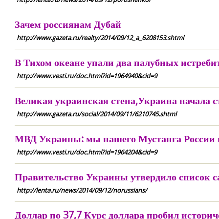
Зачем россиянам Дубай
http://www.gazeta.ru/realty/2014/09/12_a_6208153.shtml
В Тихом океане упали два палубных истре
http://www.vesti.ru/doc.html?id=1964940&cid=9
Великая украинская стена,Украина начала с
http://www.gazeta.ru/social/2014/09/11/6210745.shtml
МВД Украины: мы нашего Мустанга России 
http://www.vesti.ru/doc.html?id=1964204&cid=9
Правительство Украины утвердило список с
http://lenta.ru/news/2014/09/12/norussians/
Доллар по 37,7 Курс доллара пробил истори