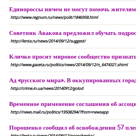
Единороссы ничем не могут помочь жителям
http://www.regnum.ru/news/polit/1846958.html
Советник Авакова предложил обучать подрос
http://lenta.ru/news/2014/09/12/suggest/
Кличко просит мировое сообщество признат
http://www.gazeta.ru/politics/news/2014/09/12/n_6474321.shtml
Ад «русского мира». В оккупированных горо
http://crime.in.ua/news/20140912/golod
Временное применение соглашения об ассоци
http://news.mail.ru/politics/19508294/?from=newsapp
Порошенко сообщил об освобождении 57 пл
http://lenta.ru/news/2014/09/12/poroshenko/