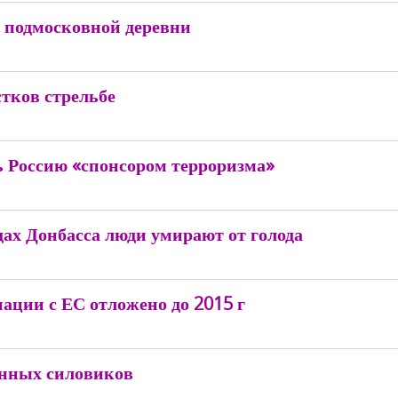
 подмосковной деревни
тков стрельбе
ь Россию «спонсором терроризма»
дах Донбасса люди умирают от голода
ации с ЕС отложено до 2015 г
енных силовиков