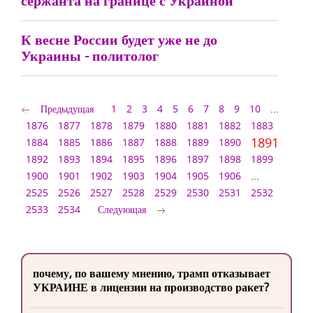
сержанта на границе с Украиной
К весне России будет уже не до
Украины - политолог
Предыдущая
1
2
3
4
5
6
7
8
9
10
...
1876
1877
1878
1879
1880
1881
1882
1883
1891
1884
1885
1886
1887
1888
1889
1890
1892
1893
1894
1895
1896
1897
1898
1899
1900
1901
1902
1903
1904
1905
1906
...
2525
2526
2527
2528
2529
2530
2531
2532
2533
2534
Следующая
почему, по вашему мнению, трамп отказывает
УКРАИНЕ в лицензии на производство ракет?