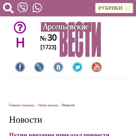
РУБРИКИ
30
№
H
[1723]
Главная страница
Наши авторы
Новости
Новости
Путин внезапно приказал привести