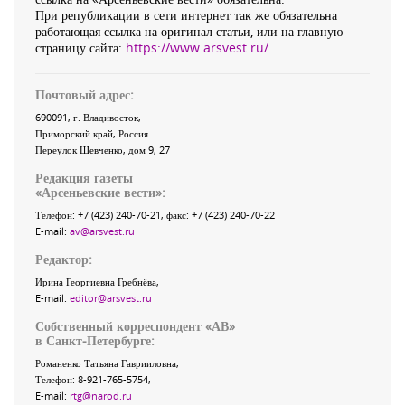
При републикации в сети интернет так же обязательна
работающая ссылка на оригинал статьи, или на главную
страницу сайта:
https://www.arsvest.ru/
Почтовый адрес:
690091
, г.
Владивосток
,
Приморский край
,
Россия
.
Переулок Шевченко
, дом 9, 27
Редакция газеты
«
Арсеньевские вести
»:
Телефон:
+7 (423) 240-70-21
, факс:
+7 (423) 240-70-22
E-mail:
av@arsvest.ru
Редактор:
Ирина Георгиевна Гребнёва,
E-mail:
editor@arsvest.ru
Собственный корреспондент «АВ»
в Санкт-Петербурге:
Романенко Татьяна Гаврииловна,
Телефон: 8-921-765-5754,
E-mail:
rtg@narod.ru