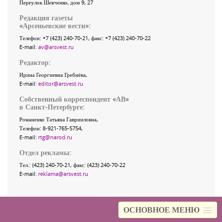
Переулок Шевченко
, дом 9, 27
Редакция газеты
«
Арсеньевские вести
»:
Телефон:
+7 (423) 240-70-21
, факс:
+7 (423) 240-70-22
E-mail:
av@arsvest.ru
Редактор:
Ирина Георгиевна Гребнёва,
E-mail:
editor@arsvest.ru
Собственный корреспондент «АВ»
в Санкт-Петербурге:
Романенко Татьяна Гаврииловна,
Телефон: 8-921-765-5754,
E-mail:
rtg@narod.ru
Отдел рекламы:
Тел.: (423) 240-70-21, факс: (423) 240-70-22
E-mail:
reklama@arsvest.ru
ОСНОВНОЕ МЕНЮ