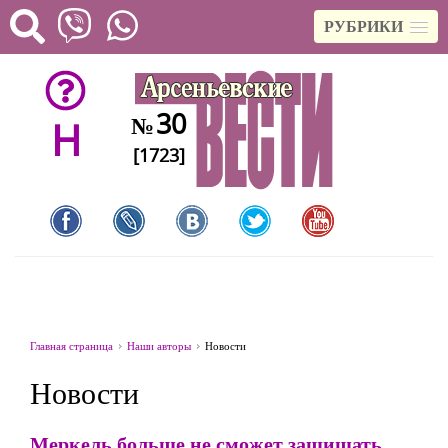
РУБРИКИ
30
№
H
[1723]
Главная страница
Наши авторы
Новости
Новости
Меркель больше не сможет защищать