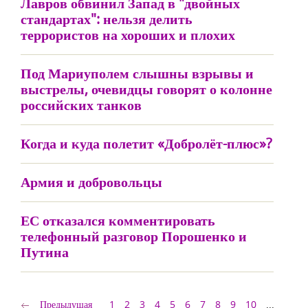
Лавров обвинил Запад в "двойных
стандартах": нельзя делить
террористов на хороших и плохих
Под Мариуполем слышны взрывы и
выстрелы, очевидцы говорят о колонне
российских танков
Когда и куда полетит «Добролёт-плюс»?
Армия и добровольцы
ЕС отказался комментировать
телефонный разговор Порошенко и
Путина
Предыдущая
1
2
3
4
5
6
7
8
9
10
...